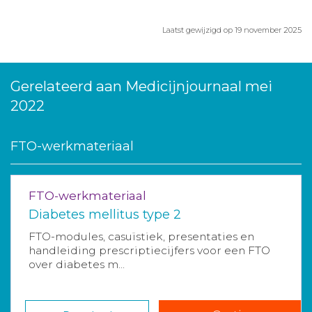
Laatst gewijzigd op 19 november 2025
Gerelateerd aan Medicijnjournaal mei
2022
FTO-werkmateriaal
FTO-werkmateriaal
Diabetes mellitus type 2
FTO-modules, casuïstiek, presentaties en
handleiding prescriptiecijfers voor een FTO
over diabetes m...