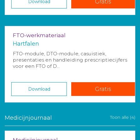
Gratis
Download
FTO-werkmateriaal
Hartfalen
FTO-module, DTO-module, casuïstiek,
presentaties en handleiding prescriptiecijfers
voor een FTO of D...
Gratis
Download
Medicijnjournaal
Toon alle (4)
Medicijnjournaal