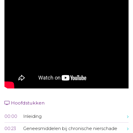
Aanmelden nieuwsbrief
Inloggen
Toegang leeromgeving
Hoofdstukken
00:00
Inleiding
00:23
Geneesmiddelen bij chronische nierschade