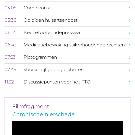
03:05
Combiconsult
05:36
Opioïden huisartsenpost
06:14
Keuzetool antidepressiva
06:43
Medicatiebewaking suikerhoudende dranken
07:23
Pictogrammen
07:49
Voorschrijfgedrag diabetes
11:32
Discussiepunten voor het FTO
Filmfragment
Chronische nierschade