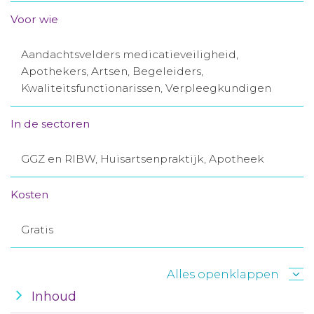
Aanmelden nieuwsbrief
Voor wie
Aandachtsvelders medicatieveiligheid,
Inloggen
Apothekers, Artsen, Begeleiders,
Kwaliteitsfunctionarissen, Verpleegkundigen
Toegang leeromgeving
In de sectoren
GGZ en RIBW, Huisartsenpraktijk, Apotheek
Kosten
Gratis
Alles openklappen
Inhoud