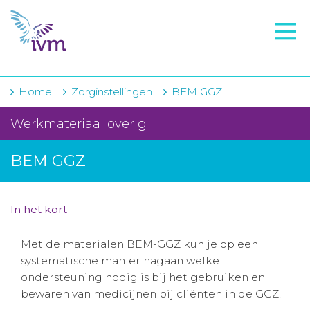
VMI
FTO voorbereiding
IVM-academie
Home
Zorginstellingen
BEM GGZ
Zorginstellingen
Werkmateriaal overig
Voorschrijfgedrag
BEM GGZ
Projecten
Over IVM
In het kort
Actueel
Met de materialen BEM-GGZ kun je op een
systematische manier nagaan welke
Contact
ondersteuning nodig is bij het gebruiken en
bewaren van medicijnen bij cliënten in de GGZ.
Winkelwagentje