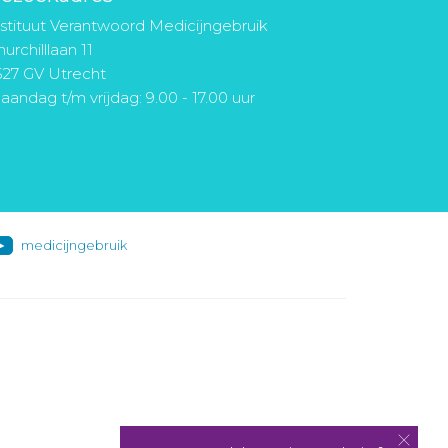
nstituut Verantwoord Medicijngebruik
urchilllaan 11
527 GV Utrecht
aandag t/m vrijdag: 9.00 - 17.00 uur
medicijngebruik