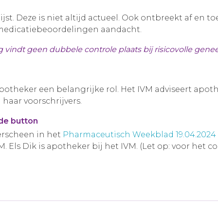
jst. Deze is niet altijd actueel. Ook ontbreekt af en t
medicatiebeoordelingen aandacht.
 vindt geen dubbele controle plaats bij risicovolle gen
e apotheker een belangrijke rol. Het IVM adviseert ap
 haar voorschrijvers.
nde button
verscheen in het
Pharmaceutisch Weekblad 19.04.2024 15
M. Els Dik is apotheker bij het IVM. (Let op: voor het 