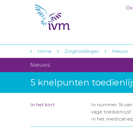
Ov
Home
Zorginstellingen
Nieuws
Nieuws
5 knelpunten toedienlij
In het kort
In nummer 16 van
vage toedienlijst
in het medicatiep