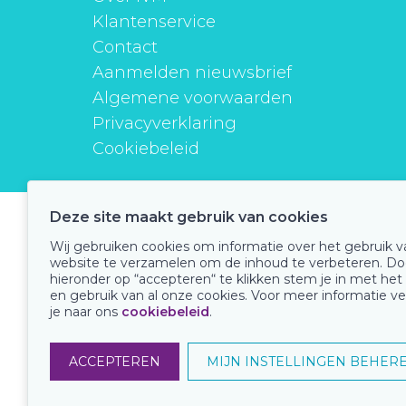
Klantenservice
Contact
Aanmelden nieuwsbrief
Algemene voorwaarden
Privacyverklaring
Cookiebeleid
Deze site maakt gebruik van cookies
instituutverantwoordmedicijngebruik
Wij gebruiken cookies om informatie over het gebruik 
website te verzamelen om de inhoud te verbeteren. Do
hieronder op “accepteren“ te klikken stem je in met het
en gebruik van al onze cookies. Voor meer informatie ve
Onze keurmerken
je naar ons
cookiebeleid
.
ACCEPTEREN
MIJN INSTELLINGEN BEHER