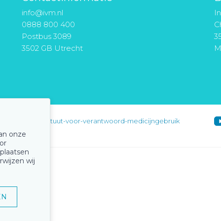
info@ivm.nl
I
0888 800 400
Ch
Postbus 3089
3
3502 GB Utrecht
M
instituut-voor-verantwoord-medicijngebruik
van onze
or
 plaatsen
rwijzen wij
EN