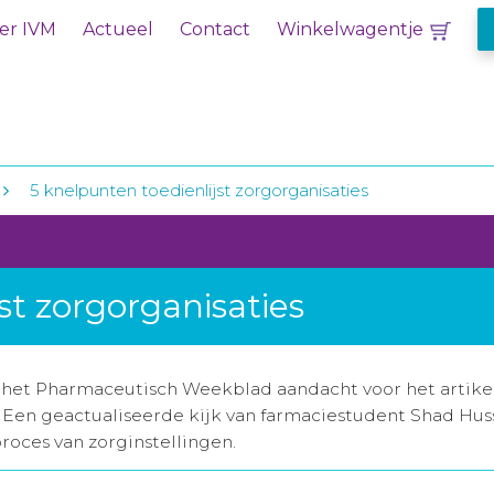
er IVM
Actueel
Contact
Winkelwagentje
5 knelpunten toedienlijst zorgorganisaties
st zorgorganisaties
 het Pharmaceutisch Weekblad aandacht voor het artikel
'. Een geactualiseerde kijk van farmaciestudent Shad Hu
roces van zorginstellingen.