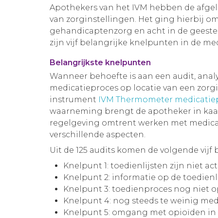
Apothekers van het IVM hebben de afgelop
van zorginstellingen. Het ging hierbij om
gehandicaptenzorg en acht in de geesteli
zijn vijf belangrijke knelpunten in de me
Belangrijkste knelpunten
Wanneer behoefte is aan een audit, anal
medicatieproces op locatie van een zorgi
instrument
IVM Thermometer medicatie
waarneming brengt de apotheker in kaart
regelgeving omtrent werken met medicat
verschillende aspecten.
Uit de 125 audits komen de volgende vijf
Knelpunt 1: toedienlijsten zijn niet a
Knelpunt 2: informatie op de toedienli
Knelpunt 3: toedienproces nog niet 
Knelpunt 4: nog steeds te weinig me
Knelpunt 5: omgang met opioïden in d