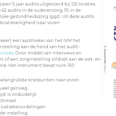
en 5 jaar audits uitgevoerd bij 125 locaties
 62 audits in de ouderenzorg, 55 in de
jke gezondheidszorg (ggz). Uit deze audits
dicatieveiligheid naar voren.
yseert een apotheker van het IVM het
nstelling aan de hand van het audit-
proces
. Door middel van interviews en
 of een zorginstelling voldoet aan de wet- en
ie. Het instrument bevat ruim 150
 belangrijkste knelpunten naar voren:
ctueel genoeg
jst is onduidelijk
optimaal
dicatiebeoordelingen
e instelling