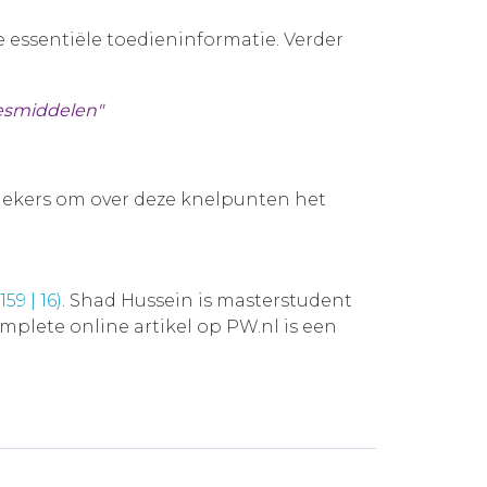
oe essentiële toedieninformatie. Verder
eesmiddelen"
othekers om over deze knelpunten het
9 | 16)
. Shad Hussein is masterstudent
complete online artikel op PW.nl is een