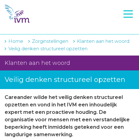
VMI
FTO voorbereiding
IVM-academie
Home
Zorginstellingen
Klanten aan het woord
Veilig denken structureel opzetten
Zorginstellingen
Klanten aan het woord
Voorschrijfgedrag
Veilig denken structureel opzetten
Projecten
Over IVM
Careander wilde het veilig denken structureel
opzetten en vond in het IVM een inhoudelijk
Actueel
expert met een proactieve houding. De
organisatie voor mensen met een verstandelijke
Contact
beperking heeft inmiddels getekend voor een
Winkelwagentje
langdurige samenwerking.