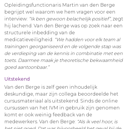
Opleidingsfunctionaris Martin van den Berge
Aanmelden nieuwsbrief
begrijpt wel waarom we hem vragen voor een
interview:
“Ik ben gewoon belachelijk positief”
, zegt
Inloggen
hij lachend. Van den Berge was op zoek naar een
structurele inbedding van de
medicatieveiligheid.
“We hadden voor elk team al
Toegang leeromgeving
trainingen georganiseerd en de volgende stap was
de verdieping van de kennis in combinatie met een
toets. Daarmee maak je theoretische bekwaamheid
goed aantoonbaar.”
Uitstekend
Van den Berge is zelf geen inhoudelijk
deskundige, maar zijn collega beoordeelde het
cursusmateriaal als uitstekend. Sinds de online
cursussen van het IVM in gebruik zijn genomen
komt er ook weinig feedback van de
medewerkers. Van den Berge:
“Als ik veel hoor, is
het niet goed. Dat was bijvoorbeeld het geval bij de