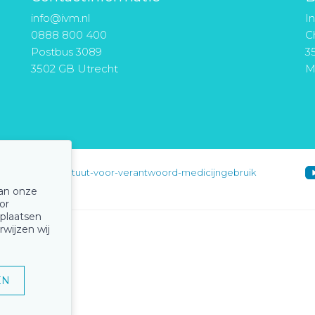
info@ivm.nl
I
0888 800 400
Ch
Postbus 3089
3
3502 GB Utrecht
M
instituut-voor-verantwoord-medicijngebruik
van onze
or
 plaatsen
rwijzen wij
EN