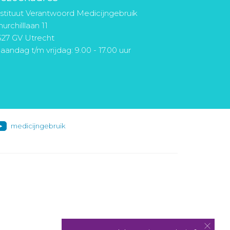
nstituut Verantwoord Medicijngebruik
urchilllaan 11
527 GV Utrecht
aandag t/m vrijdag: 9.00 - 17.00 uur
medicijngebruik