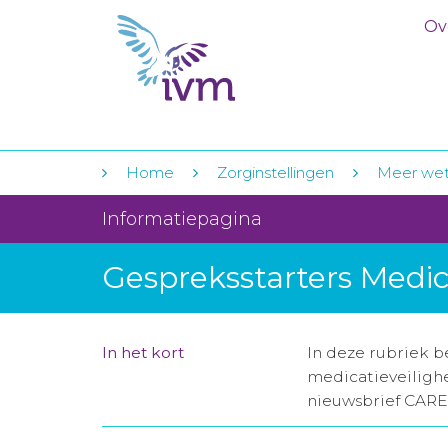
Ov
Home
Zorginstellingen
Meer we
Informatiepagina
Gespreksstarters Medic
In het kort
In deze rubriek b
medicatieveilighe
nieuwsbrief CARE