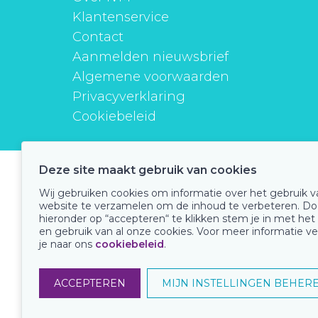
Klantenservice
Contact
Aanmelden nieuwsbrief
Algemene voorwaarden
Privacyverklaring
Cookiebeleid
Deze site maakt gebruik van cookies
instituutverantwoordmedicijngebruik
Wij gebruiken cookies om informatie over het gebruik 
website te verzamelen om de inhoud te verbeteren. Do
hieronder op “accepteren“ te klikken stem je in met het
en gebruik van al onze cookies. Voor meer informatie ve
Onze keurmerken
je naar ons
cookiebeleid
.
ACCEPTEREN
MIJN INSTELLINGEN BEHER