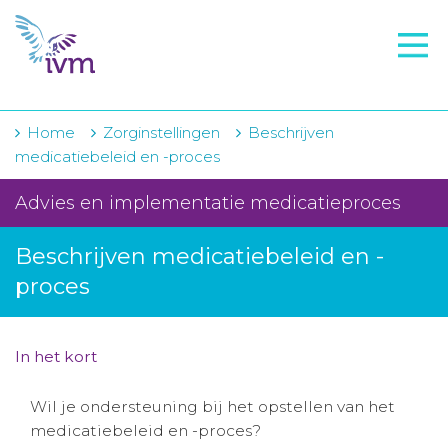
VMI
FTO voorbereiding
IVM-academie
Home
Zorginstellingen
Beschrijven
medicatiebeleid en -proces
Zorginstellingen
Advies en implementatie medicatieproces
Voorschrijfgedrag
Beschrijven medicatiebeleid en -
Projecten
proces
Over IVM
Actueel
In het kort
Contact
Wil je ondersteuning bij het opstellen van het
medicatiebeleid en -proces?
Winkelwagentje