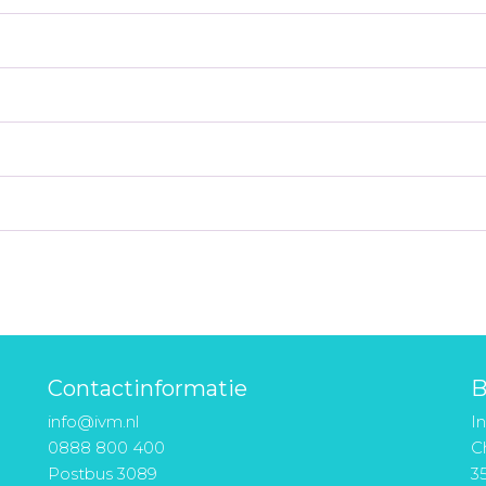
Contactinformatie
B
info@ivm.nl
I
0888 800 400
Ch
Postbus 3089
3