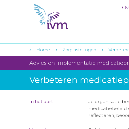
Ov
Home
Zorginstellingen
Verbetere
Advies en implementatie medicatiep
Verbeteren medicatiepr
In het kort
Je organisatie b
medicatiebeleid e
reflecteren, beoo