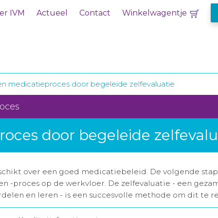
er IVM
Actueel
Contact
Winkelwagentje
n medicatieproces door begeleide zelfevaluatie
roces
oces door begeleide zelfevalu
eschikt over een goed medicatiebeleid. De volgende sta
n -proces op de werkvloer. De zelfevaluatie - een gezam
rdelen en leren - is een succesvolle methode om dit te re