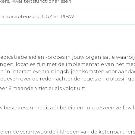
rs, Kwaliteitsfunctionarissen
handicaptenzorg, GGZ en RIBW
icatiebeleid en -proces in jouw organisatie waarbij 
ngen, locaties zijn met de implementatie van het med
n in interactieve trainingsbijeenkomsten voor aanda
gegeven over de reden achter de regels en oplossing
r 6 maanden ziet er als volgt uit:
 beschreven medicatiebeleid en -proces een zelfevalua
id en de verantwoordelijkheden van de ketenpartners,