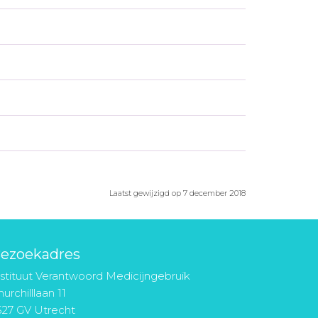
Laatst gewijzigd op 7 december 2018
ezoekadres
nstituut Verantwoord Medicijngebruik
urchilllaan 11
527 GV Utrecht