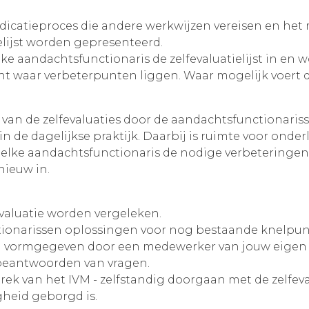
icatieproces die andere werkwijzen vereisen en het m
elijst worden gepresenteerd.
lke aandachtsfunctionaris de zelfevaluatielijst in en
icht waar verbeterpunten liggen. Waar mogelijk voert
 van de zelfevaluaties door de aandachtsfunctionaris
 de dagelijkse praktijk. Daarbij is ruimte voor onderl
 elke aandachtsfunctionaris de nodige verbeteringen 
nieuw in.
evaluatie worden vergeleken.
ionarissen oplossingen voor nog bestaande knelpun
 vormgegeven door een medewerker van jouw eigen or
 beantwoorden van vragen.
rtrek van het IVM - zelfstandig doorgaan met de zelf
gheid geborgd is.