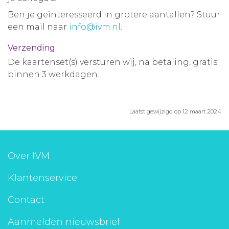
Ben je geïnteresseerd in grotere aantallen? Stuur
een mail naar
info@ivm.nl
.
Verzending
De kaartenset(s) versturen wij, na betaling, gratis
binnen 3 werkdagen.
Laatst gewijzigd op 12 maart 2024
Over IVM
Klantenservice
Contact
Aanmelden nieuwsbrief