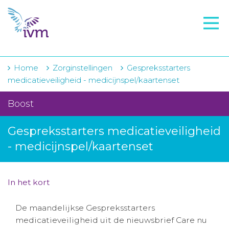
VMI
FTO voorbereiding
IVM-academie
Home
Zorginstellingen
Gespreksstarters
medicatieveiligheid - medicijnspel/kaartenset
Zorginstellingen
Boost
Voorschrijfgedrag
Gespreksstarters medicatieveiligheid
Projecten
- medicijnspel/kaartenset
Over IVM
Actueel
In het kort
Contact
De maandelijkse Gespreksstarters
medicatieveiligheid uit de nieuwsbrief Care nu
Winkelwagentje