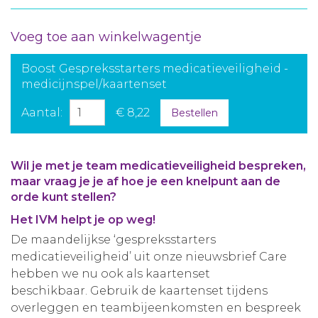
Voeg toe aan winkelwagentje
Boost Gespreksstarters medicatieveiligheid -
medicijnspel/kaartenset
Aantal:
€ 8,22
Bestellen
Wil je met je team medicatieveiligheid bespreken,
maar vraag je je af hoe je een knelpunt aan de
orde kunt stellen?
Het IVM helpt je op weg!
De maandelijkse ‘gespreksstarters
medicatieveiligheid’ uit onze nieuwsbrief Care
hebben we nu ook als kaartenset
beschikbaar. Gebruik de kaartenset tijdens
overleggen en teambijeenkomsten en bespreek