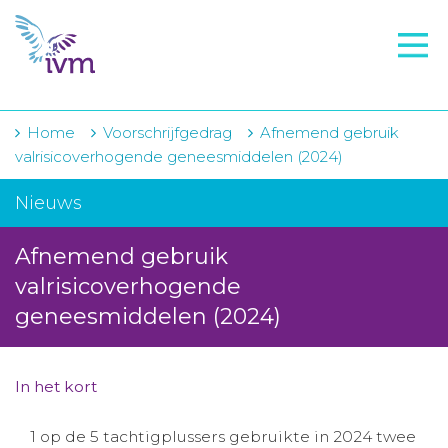
VMI
FTO voorbereiding
IVM-academie
Home
Voorschrijfgedrag
Afnemend gebruik
valrisicoverhogende geneesmiddelen (2024)
Zorginstellingen
Nieuws
Voorschrijfgedrag
Afnemend gebruik
Projecten
valrisicoverhogende
Over IVM
geneesmiddelen (2024)
Actueel
In het kort
Contact
Winkelwagentje
1 op de 5 tachtigplussers gebruikte in 2024 twee