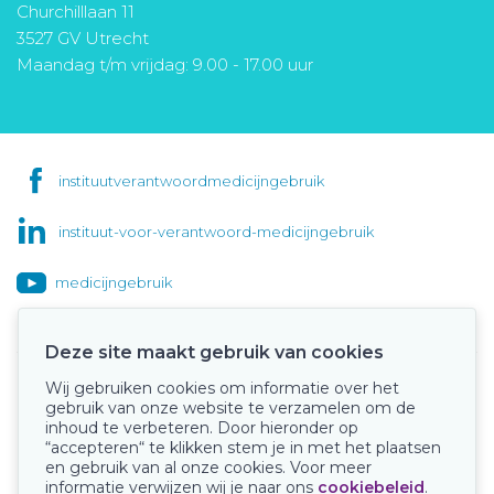
Churchilllaan 11
3527 GV Utrecht
Maandag t/m vrijdag: 9.00 - 17.00 uur
instituutverantwoordmedicijngebruik
instituut-voor-verantwoord-medicijngebruik
medicijngebruik
Deze site maakt gebruik van cookies
Wij gebruiken cookies om informatie over het
Onze keurmerken
gebruik van onze website te verzamelen om de
inhoud te verbeteren. Door hieronder op
“accepteren“ te klikken stem je in met het plaatsen
en gebruik van al onze cookies. Voor meer
informatie verwijzen wij je naar ons
cookiebeleid
.