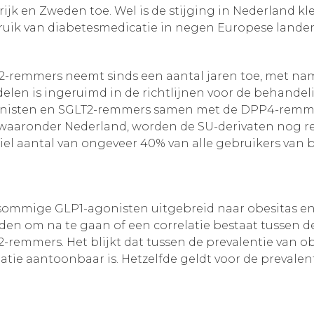
k en Zweden toe. Wel is de stijging in Nederland kle
bruik van diabetesmedicatie in negen Europese lande
2-remmers neemt sinds een aantal jaren toe, met na
ddelen is ingeruimd in de richtlijnen voor de behand
nisten en SGLT2-remmers samen met de DPP4-remmer
waaronder Nederland, worden de SU-derivaten nog re
abiel aantal van ongeveer 40% van alle gebruikers va
an sommige GLP1-agonisten uitgebreid naar obesitas e
eden om na te gaan of een correlatie bestaat tussen
remmers. Het blijkt dat tussen de prevalentie van o
atie aantoonbaar is. Hetzelfde geldt voor de prevalen