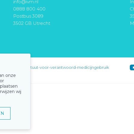
info@ivm.nl
I
0888 800 400
Ch
Postbus 3089
3
3502 GB Utrecht
M
instituut-voor-verantwoord-medicijngebruik
van onze
or
 plaatsen
rwijzen wij
EN