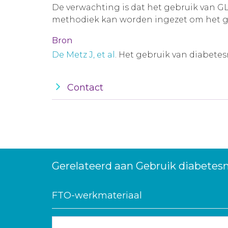
De verwachting is dat het gebruik van 
methodiek kan worden ingezet om het ge
Bron
De Metz J, et al
. Het gebruik van diabetes
Contact
Gerelateerd aan Gebruik diabetes
FTO-werkmateriaal