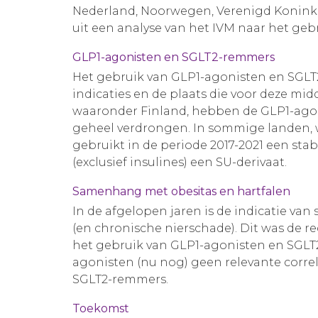
Nederland, Noorwegen, Verenigd Koninkrij
uit een analyse van het IVM naar het ge
GLP1-agonisten en SGLT2-remmers
Het gebruik van GLP1-agonisten en SGLT
indicaties en de plaats die voor deze mi
waaronder Finland, hebben de GLP1-ago
geheel verdrongen. In sommige landen, 
gebruikt in de periode 2017-2021 een st
(exclusief insulines) een SU-derivaat.
Samenhang met obesitas en hartfalen
In de afgelopen jaren is de indicatie v
(en chronische nierschade). Dit was de r
het gebruik van GLP1-agonisten en SGLT2-
agonisten (nu nog) geen relevante correl
SGLT2-remmers.
Toekomst