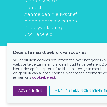
Klantenservice
Contact
Aanmelden nieuwsbrief
Algemene voorwaarden
Privacyverklaring
Cookiebeleid
Deze site maakt gebruik van cookies
instituutverantwoordmedicijngebruik
Wij gebruiken cookies om informatie over het gebruik 
website te verzamelen om de inhoud te verbeteren. Do
hieronder op “accepteren“ te klikken stem je in met het
en gebruik van al onze cookies. Voor meer informatie ve
Onze keurmerken
je naar ons
cookiebeleid
.
ACCEPTEREN
MIJN INSTELLINGEN BEHER