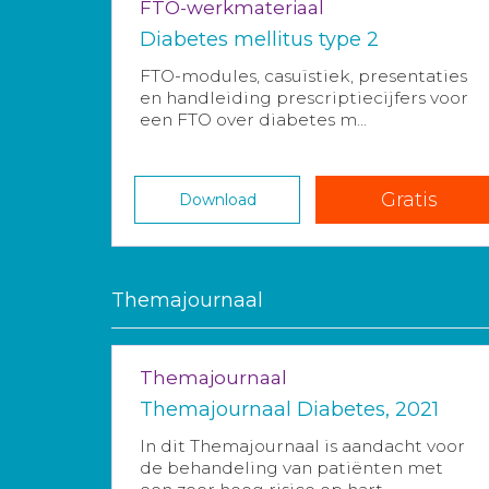
FTO-werkmateriaal
Diabetes mellitus type 2
FTO-modules, casuïstiek, presentaties
en handleiding prescriptiecijfers voor
een FTO over diabetes m...
Gratis
Download
Themajournaal
Themajournaal
Themajournaal Diabetes, 2021
In dit Themajournaal is aandacht voor
de behandeling van patiënten met