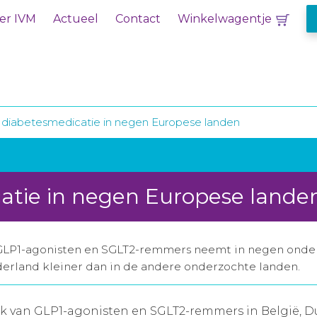
er IVM
Actueel
Contact
Winkelwagentje
 diabetesmedicatie in negen Europese landen
atie in negen Europese lande
GLP1-agonisten en SGLT2-remmers neemt in negen onder
derland kleiner dan in de andere onderzochte landen.
ik van GLP1-agonisten en SGLT2-remmers in België, Du