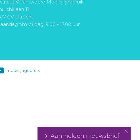
nstituut Verantwoord Medicijngebruik
urchilllaan 11
527 GV Utrecht
aandag t/m vrijdag: 9.00 - 17.00 uur
medicijngebruik
Aanmelden nieuwsbrief