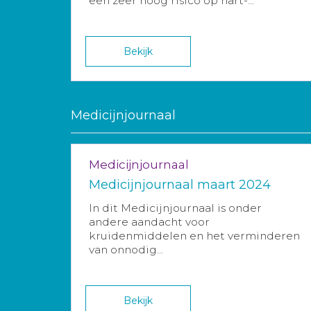
een zeer hoog risico op hart-...
Bekijk
Medicijnjournaal
Medicijnjournaal
Medicijnjournaal maart 2024
In dit Medicijnjournaal is onder
andere aandacht voor
kruidenmiddelen en het verminderen
van onnodig...
Bekijk