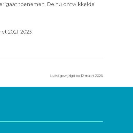
der gaat toenemen. De nu ontwikkelde
t 2021. 2023.
Laatst gewijzigd op 12 maart 2026