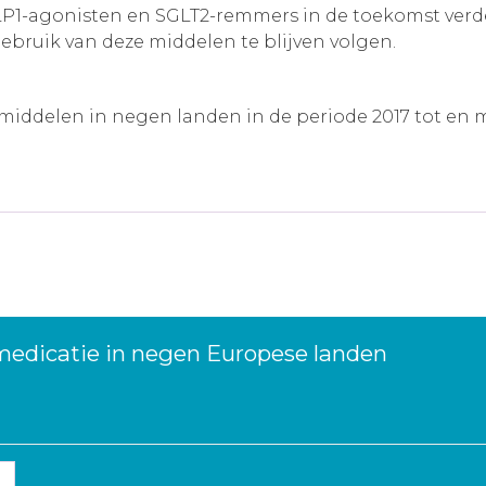
GLP1-agonisten en SGLT2-remmers in de toekomst ver
bruik van deze middelen te blijven volgen.
middelen in negen landen in de periode 2017 tot en me
medicatie in negen Europese landen