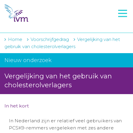
VMI
FTO voorbereiding
IVM-academie
Home
Voorschrijfgedrag
Vergelijking van het
gebruik van cholesterolverlagers
Zorginstellingen
Nieuw onderzoek
Voorschrijfgedrag
Vergelijking van het gebruik van
Projecten
cholesterolverlagers
Over IVM
Actueel
In het kort
Contact
In Nederland zijn er relatief veel gebruikers van
PCSK9-remmers vergeleken met zes andere
Winkelwagentje