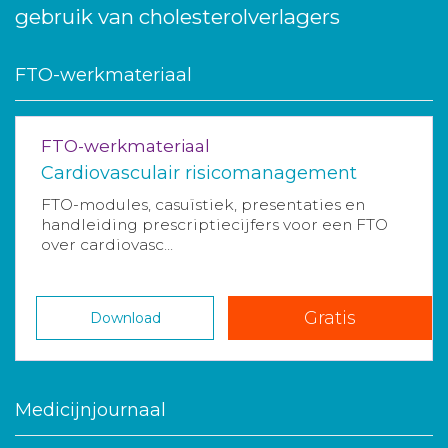
gebruik van cholesterolverlagers
FTO-werkmateriaal
FTO-werkmateriaal
Cardiovasculair risicomanagement
FTO-modules, casuïstiek, presentaties en
handleiding prescriptiecijfers voor een FTO
over cardiovasc...
Gratis
Download
Medicijnjournaal