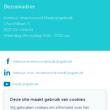
Bezoekadres
Instituut Verantwoord Medicijngebruik
Churchilllaan 11
3527 GV Utrecht
Maandag t/m vrijdag: 9.00 - 17.00 uur
instituutverantwoordmedicijngebruik
instituut-voor-verantwoord-medicijngebruik
medicijngebruik
Deze site maakt gebruik van cookies
Wij gebruiken cookies om informatie over het
Onze keurmerken