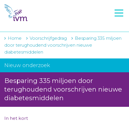
VMI
FTO voorbereiding
IVM-academie
Home
Voorschrijfgedrag
Besparing 335 miljoen
door terughoudend voorschrijven nieuwe
Zorginstellingen
diabetesmiddelen
Voorschrijfgedrag
Nieuw onderzoek
Projecten
Besparing 335 miljoen door
Over IVM
terughoudend voorschrijven nieuwe
diabetesmiddelen
Actueel
Contact
In het kort
Winkelwagentje