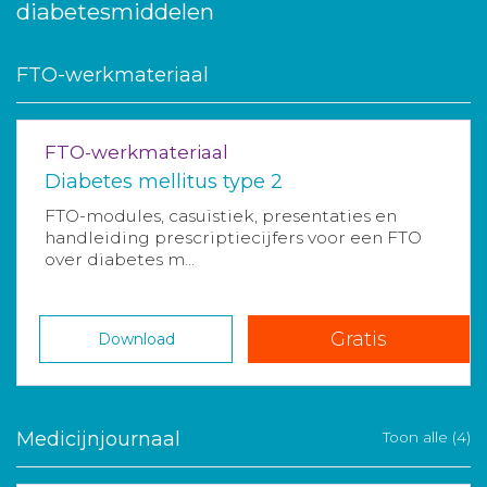
diabetesmiddelen
FTO-werkmateriaal
FTO-werkmateriaal
Diabetes mellitus type 2
FTO-modules, casuïstiek, presentaties en
handleiding prescriptiecijfers voor een FTO
over diabetes m...
Gratis
Download
Medicijnjournaal
Toon alle (4)