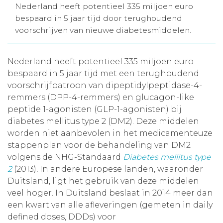
Nederland heeft potentieel 335 miljoen euro
Aanmelden nieuwsbrief
bespaard in 5 jaar tijd door terughoudend
voorschrijven van nieuwe diabetesmiddelen.
Inloggen
Nederland heeft potentieel 335 miljoen euro
bespaard in 5 jaar tijd met een terughoudend
Toegang leeromgeving
voorschrijfpatroon van dipeptidylpeptidase-4-
remmers (DPP-4-remmers) en glucagon-like
peptide 1-agonisten (GLP-1-agonisten) bij
diabetes mellitus type 2 (DM2). Deze middelen
worden niet aanbevolen in het medicamenteuze
stappenplan voor de behandeling van DM2
volgens de NHG-Standaard
Diabetes mellitus type
2
(2013)
.
In andere Europese landen, waaronder
Duitsland, ligt het gebruik van deze middelen
veel hoger. In Duitsland beslaat in 2014 meer dan
een kwart van alle afleveringen (gemeten in daily
defined doses, DDDs) voor