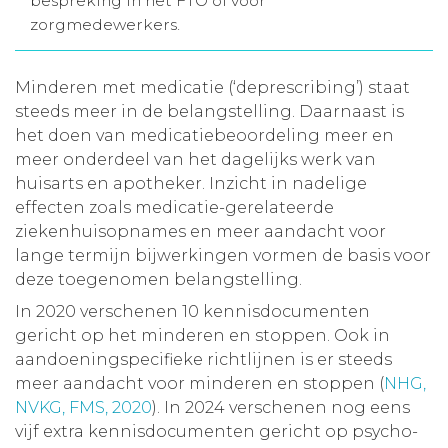
bespreking in het FTO of voor
zorgmedewerkers.
Aanmelden nieuwsbrief
Minderen met medicatie (‘deprescribing’) staat
Inloggen
steeds meer in de belangstelling. Daarnaast is
het doen van medicatiebeoordeling meer en
Toegang leeromgeving
meer onderdeel van het dagelijks werk van
huisarts en apotheker. Inzicht in nadelige
effecten zoals medicatie-gerelateerde
ziekenhuisopnames en meer aandacht voor
lange termijn bijwerkingen vormen de basis voor
deze toegenomen belangstelling.
In 2020 verschenen 10 kennisdocumenten
gericht op het minderen en stoppen. Ook in
aandoeningspecifieke richtlijnen is er steeds
meer aandacht voor minderen en stoppen (
NHG,
NVKG, FMS, 2020
). In 2024 verschenen nog eens
vijf extra kennisdocumenten gericht op psycho-