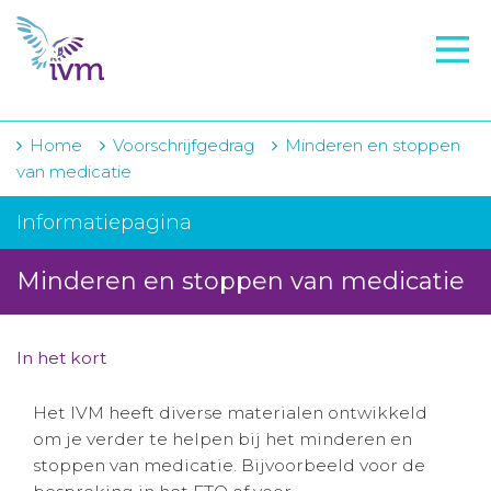
VMI
FTO voorbereiding
IVM-academie
Home
Voorschrijfgedrag
Minderen en stoppen
van medicatie
Zorginstellingen
Informatiepagina
Voorschrijfgedrag
Minderen en stoppen van medicatie
Projecten
Over IVM
In het kort
Actueel
Het IVM heeft diverse materialen ontwikkeld
Contact
om je verder te helpen bij het minderen en
stoppen van medicatie. Bijvoorbeeld voor de
Winkelwagentje