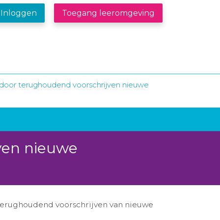
Inloggen
Toegang leeromgeving
 door terughoudend voorschrijven nieuwe
ven nieuwe
r terughoudend voorschrijven van nieuwe