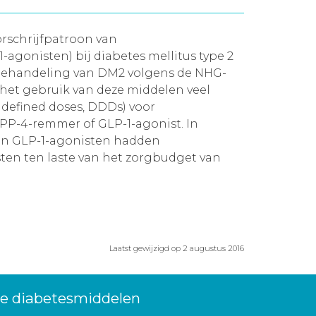
orschrijfpatroon van
gonisten) bij diabetes mellitus type 2
behandeling van DM2 volgens de NHG-
 het gebruik van deze middelen veel
y defined doses, DDDs) voor
DPP-4-remmer of GLP-1-agonist. In
 en GLP-1-agonisten hadden
sten ten laste van het zorgbudget van
Laatst gewijzigd op 2 augustus 2016
we diabetesmiddelen