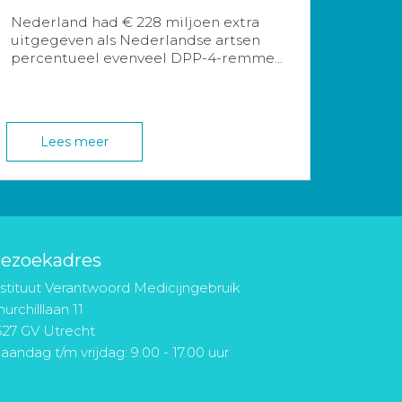
Nederland had € 228 miljoen extra
uitgegeven als Nederlandse artsen
percentueel evenveel DPP-4-remme...
Lees meer
ezoekadres
nstituut Verantwoord Medicijngebruik
urchilllaan 11
527 GV Utrecht
aandag t/m vrijdag: 9.00 - 17.00 uur