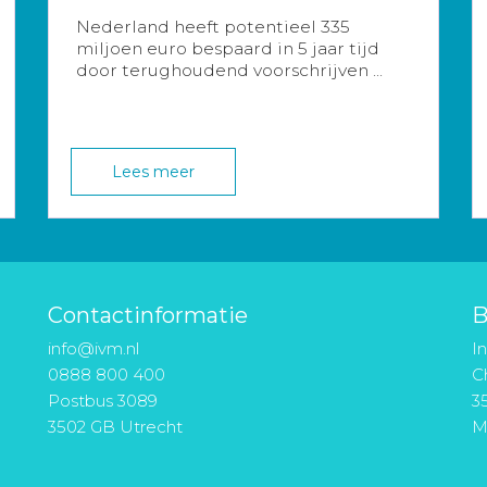
Nederland heeft potentieel 335
miljoen euro bespaard in 5 jaar tijd
door terughoudend voorschrijven ...
Lees meer
Contactinformatie
B
info@ivm.nl
I
0888 800 400
Ch
Postbus 3089
3
3502 GB Utrecht
M