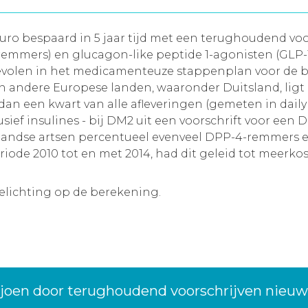
uro bespaard in 5 jaar tijd met een terughoudend vo
mmers) en glucagon-like peptide 1-agonisten (GLP-1-a
evolen in het medicamenteuze stappenplan voor de 
In andere Europese landen, waaronder Duitsland, ligt
 dan een kwart van alle afleveringen (gemeten in dail
ief insulines - bij DM2 uit een voorschrift voor een 
derlandse artsen percentueel evenveel DPP-4-remmers
riode 2010 tot en met 2014, had dit geleid tot meerko
oelichting op de berekening.
ljoen door terughoudend voorschrijven nieu