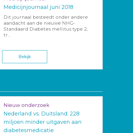
Medicijnjournaal juni 2018
Dit journaal besteedt onder andere
aandacht aan de nieuwe NHG-
Standaard Diabetes mellitus type 2,
tr...
Bekijk
Nieuw onderzoek
Nederland vs. Duitsland: 228
miljoen minder uitgaven aan
diabetesmedicatie