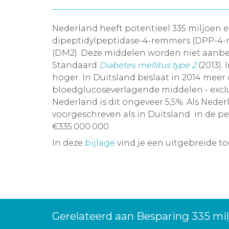
Nederland heeft potentieel 335 miljoen e
dipeptidylpeptidase-4-remmers (DPP-4-re
(DM2). Deze middelen worden niet aanb
Standaard
Diabetes mellitus type 2
(2013)
.
hoger. In Duitsland beslaat in 2014 meer
bloedglucoseverlagende middelen - exclus
Nederland is dit ongeveer 5,5%. Als Ne
voorgeschreven als in Duitsland in de pe
€335.000.000.
In deze
bijlage
vind je een uitgebreide t
Gerelateerd aan Besparing 335 mi