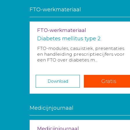
FTO-werkmateriaal
FTO-werkmateriaal
Diabetes mellitus type 2
FTO-modules, casuïstiek, presentaties
en handleiding prescriptiecijfers voor
een FTO over diabetes m...
Gratis
Download
Medicijnjournaal
Medicijnjournaal