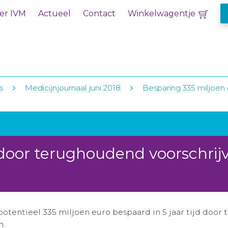
er IVM
Actueel
Contact
Winkelwagentje
s
Medicijnjournaal juni 2018
Besparing 335 miljoen
 door terughoudend voorschrij
otentieel 335 miljoen euro bespaard in 5 jaar tijd doo
n.