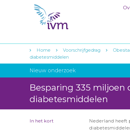
Ov
Home
Voorschrijfgedrag
Obesita
diabetesmiddelen
Nieuw onderzoek
Besparing 335 miljoen
diabetesmiddelen
In het kort
Nederland heeft p
diabetesmiddele