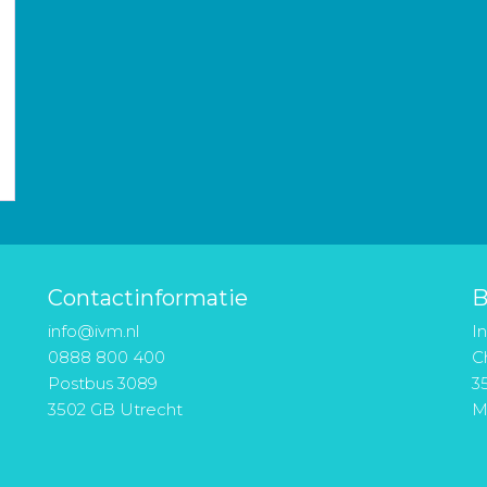
Contactinformatie
B
info@ivm.nl
I
0888 800 400
Ch
Postbus 3089
3
3502 GB Utrecht
M