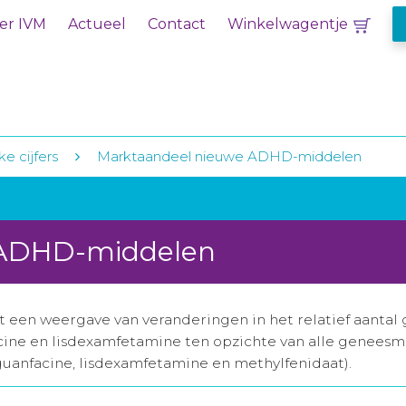
er IVM
Actueel
Contact
Winkelwagentje
ke cijfers
Marktaandeel nieuwe ADHD-middelen
 ADHD-middelen
 een weergave van veranderingen in het relatief aanta
ine en lisdexamfetamine ten opzichte van alle geneesm
uanfacine, lisdexamfetamine en methylfenidaat).