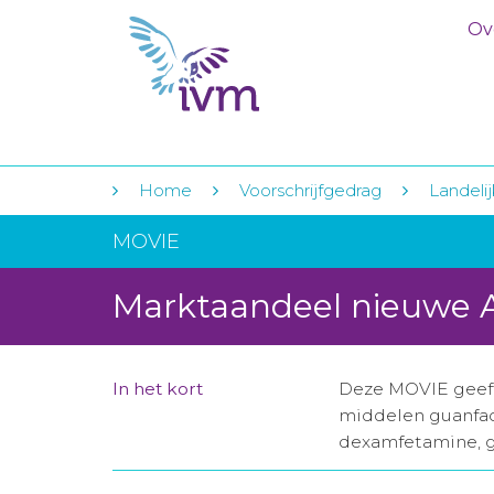
Ov
Home
Voorschrijfgedrag
Landelij
MOVIE
Marktaandeel nieuwe
In het kort
Deze MOVIE geeft
middelen guanfac
dexamfetamine, g