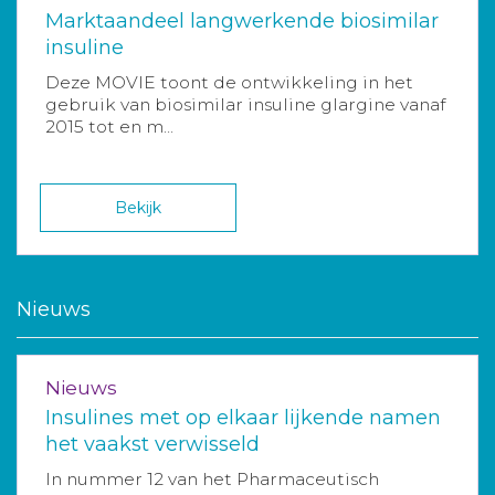
Marktaandeel langwerkende biosimilar
insuline
Deze MOVIE toont de ontwikkeling in het
gebruik van biosimilar insuline glargine vanaf
2015 tot en m...
Bekijk
Nieuws
Nieuws
Insulines met op elkaar lijkende namen
het vaakst verwisseld
In nummer 12 van het Pharmaceutisch