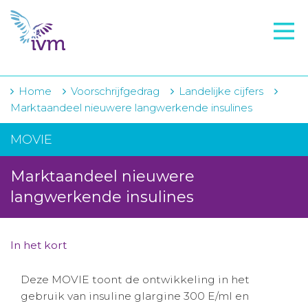
VMI
FTO voorbereiding
IVM-academie
Home
Voorschrijfgedrag
Landelijke cijfers
Marktaandeel nieuwere langwerkende insulines
Zorginstellingen
MOVIE
Voorschrijfgedrag
Marktaandeel nieuwere
Projecten
langwerkende insulines
Over IVM
Actueel
In het kort
Contact
Deze MOVIE toont de ontwikkeling in het
gebruik van insuline glargine 300 E/ml en
Winkelwagentje