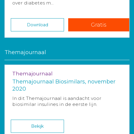
over diabetes m...
Gratis
Download
Themajournaal
Themajournaal
Themajournaal Biosimilars, november
2020
In dit Themajournaal is aandacht voor
biosimilar insulines in de eerste lijn.
Bekijk