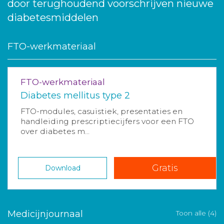
door terughoudend voorschrijven nieuwe
diabetesmiddelen
FTO-werkmateriaal
FTO-werkmateriaal
Diabetes mellitus type 2
FTO-modules, casuïstiek, presentaties en
handleiding prescriptiecijfers voor een FTO
over diabetes m...
Gratis
Download
Medicijnjournaal
Toon alle (4)