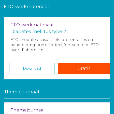
FTO-werkmateriaal
FTO-werkmateriaal
Diabetes mellitus type 2
FTO-modules, casuïstiek, presentaties en
handleiding prescriptiecijfers voor een FTO
over diabetes m...
Gratis
Download
Themajournaal
Themajournaal