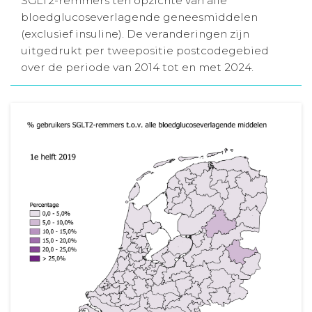
SGLT2-remmers ten opzichte van alle
bloedglucoseverlagende geneesmiddelen
Aanmelden nieuwsbrief
(exclusief insuline). De veranderingen zijn
uitgedrukt per tweepositie postcodegebied
Inloggen
over de periode van 2014 tot en met 2024.
Toegang leeromgeving