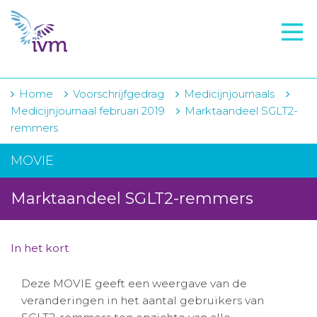
VMI
FTO voorbereiding
IVM-academie
Home
Voorschrijfgedrag
Medicijnjournaals
Medicijnjournaal februari 2019
Marktaandeel SGLT2-
Zorginstellingen
remmers
Voorschrijfgedrag
MOVIE
Projecten
Marktaandeel SGLT2-remmers
Over IVM
Actueel
In het kort
Contact
Deze MOVIE geeft een weergave van de
veranderingen in het aantal gebruikers van
Winkelwagentje