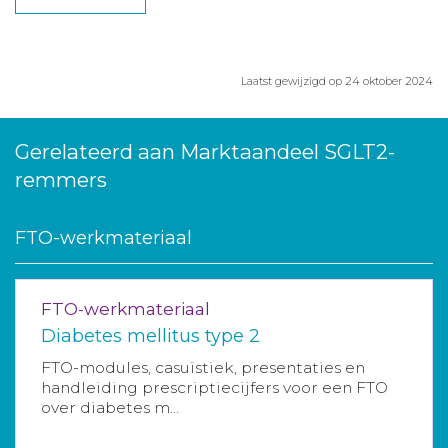
Laatst gewijzigd op 24 oktober 2024
Gerelateerd aan Marktaandeel SGLT2-
remmers
FTO-werkmateriaal
FTO-werkmateriaal
Diabetes mellitus type 2
FTO-modules, casuïstiek, presentaties en
handleiding prescriptiecijfers voor een FTO
over diabetes m...