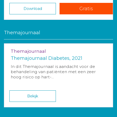
Gratis
Download
Themajournaal
Themajournaal
Themajournaal Diabetes, 2021
In dit Themajournaal is aandacht voor de
behandeling van patiënten met een zeer
hoog risico op hart-...
Bekijk