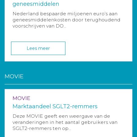
geneesmiddelen
Nederland bespaarde miljoenen euro’s aan
geneesmiddelenkosten door terughoudend
voorschrijven van DO...
Lees meer
MOVIE
MOVIE
Marktaandeel SGLT2-remmers
Deze MOVIE geeft een weergave van de
veranderingen in het aantal gebruikers van
SGLT2-remmers ten op...