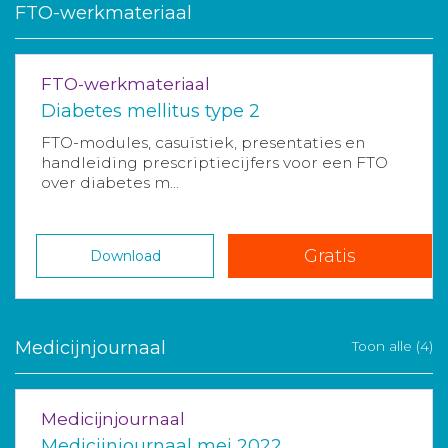
FTO-werkmateriaal
FTO-werkmateriaal
Diabetes mellitus type 2
FTO-modules, casuïstiek, presentaties en
handleiding prescriptiecijfers voor een FTO
over diabetes m...
Gratis
Download
Medicijnjournaal
Toon alle (4)
Medicijnjournaal
Medicijnjournaal mei 2022