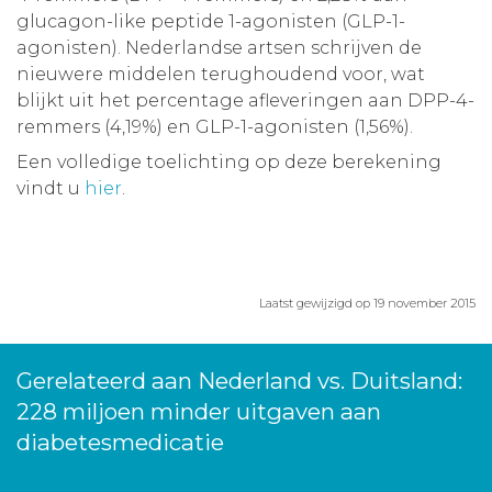
glucagon-like peptide 1-agonisten (GLP-1-
agonisten). Nederlandse artsen schrijven de
nieuwere middelen terughoudend voor, wat
blijkt uit het percentage afleveringen aan DPP-4-
remmers (4,19%) en GLP-1-agonisten (1,56%).
Een volledige toelichting op deze berekening
vindt u
hier
.
Laatst gewijzigd op 19 november 2015
Gerelateerd aan Nederland vs. Duitsland:
228 miljoen minder uitgaven aan
diabetesmedicatie