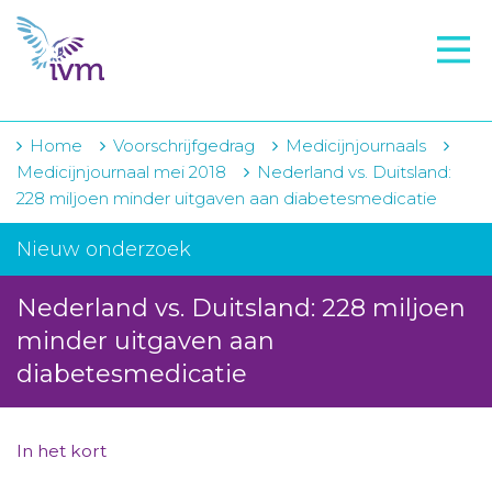
VMI
FTO voorbereiding
IVM-academie
Home
Voorschrijfgedrag
Medicijnjournaals
Medicijnjournaal mei 2018
Nederland vs. Duitsland:
Zorginstellingen
228 miljoen minder uitgaven aan diabetesmedicatie
Voorschrijfgedrag
Nieuw onderzoek
Projecten
Nederland vs. Duitsland: 228 miljoen
Over IVM
minder uitgaven aan
diabetesmedicatie
Actueel
Contact
In het kort
Winkelwagentje