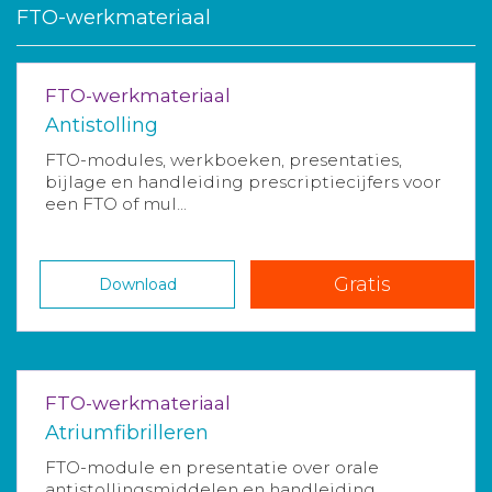
FTO-werkmateriaal
FTO-werkmateriaal
Antistolling
FTO-modules, werkboeken, presentaties,
bijlage en handleiding prescriptiecijfers voor
een FTO of mul...
Gratis
Download
FTO-werkmateriaal
Atriumfibrilleren
FTO-module en presentatie over orale
antistollingsmiddelen en handleiding