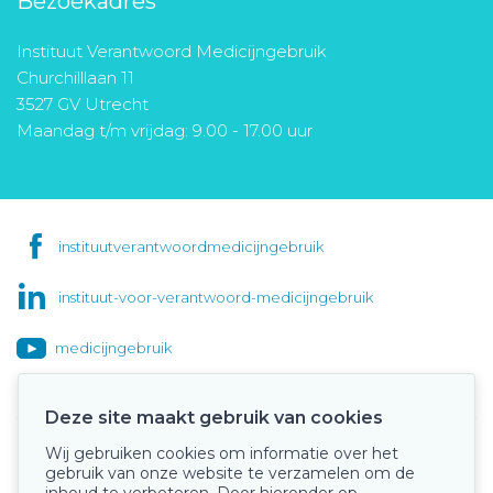
Bezoekadres
Instituut Verantwoord Medicijngebruik
Churchilllaan 11
3527 GV Utrecht
Maandag t/m vrijdag: 9.00 - 17.00 uur
instituutverantwoordmedicijngebruik
instituut-voor-verantwoord-medicijngebruik
medicijngebruik
Deze site maakt gebruik van cookies
Wij gebruiken cookies om informatie over het
Onze keurmerken
gebruik van onze website te verzamelen om de