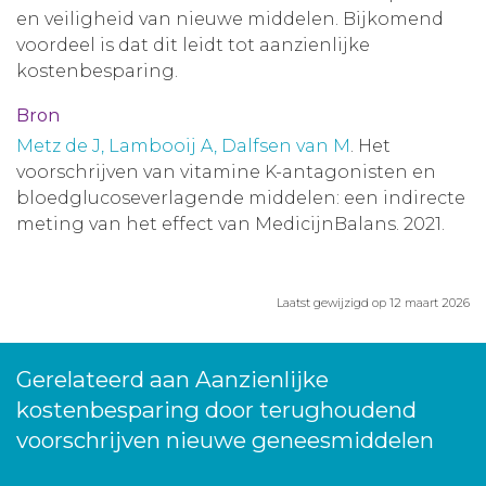
en veiligheid van nieuwe middelen. Bijkomend
voordeel is dat dit leidt tot aanzienlijke
kostenbesparing.
Bron
Metz de J, Lambooij A, Dalfsen van M
. Het
voorschrijven van vitamine K-antagonisten en
bloedglucoseverlagende middelen: een indirecte
meting van het effect van MedicijnBalans. 2021.
Laatst gewijzigd op 12 maart 2026
Gerelateerd aan Aanzienlijke
kostenbesparing door terughoudend
voorschrijven nieuwe geneesmiddelen