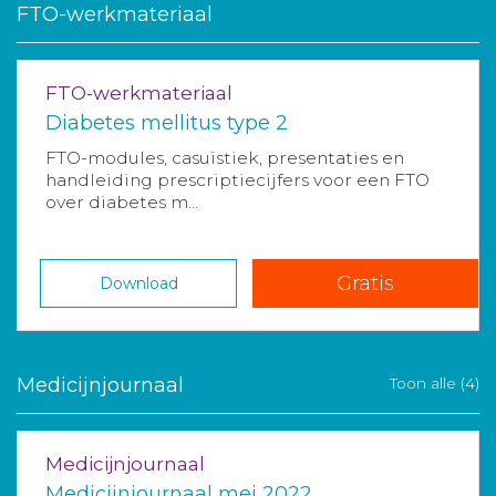
FTO-werkmateriaal
FTO-werkmateriaal
Diabetes mellitus type 2
FTO-modules, casuïstiek, presentaties en
handleiding prescriptiecijfers voor een FTO
over diabetes m...
Gratis
Download
Medicijnjournaal
Toon alle (4)
Medicijnjournaal
Medicijnjournaal mei 2022