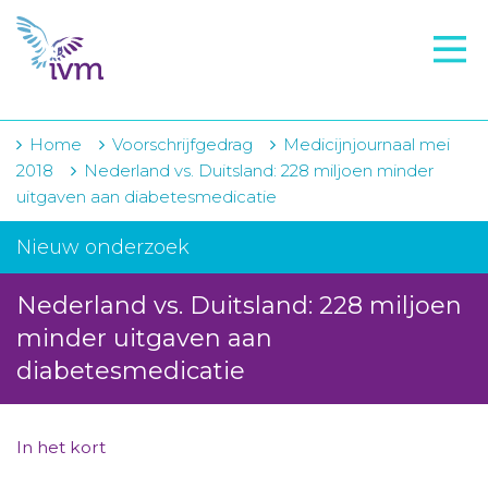
VMI
FTO voorbereiding
IVM-academie
Home
Voorschrijfgedrag
Medicijnjournaal mei
2018
Nederland vs. Duitsland: 228 miljoen minder
Zorginstellingen
uitgaven aan diabetesmedicatie
Voorschrijfgedrag
Nieuw onderzoek
Projecten
Nederland vs. Duitsland: 228 miljoen
Over IVM
minder uitgaven aan
diabetesmedicatie
Actueel
Contact
In het kort
Winkelwagentje