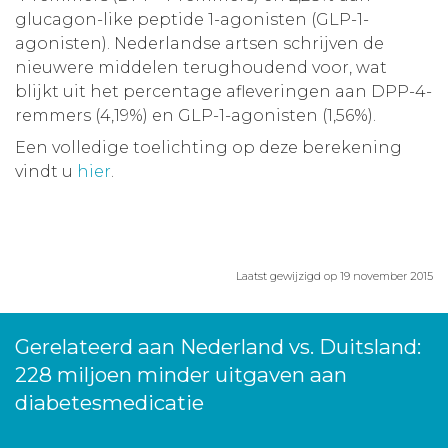
glucagon-like peptide 1-agonisten (GLP-1-
agonisten). Nederlandse artsen schrijven de
nieuwere middelen terughoudend voor, wat
blijkt uit het percentage afleveringen aan DPP-4-
remmers (4,19%) en GLP-1-agonisten (1,56%).
Een volledige toelichting op deze berekening
vindt u
hier
.
Laatst gewijzigd op 19 november 2015
Gerelateerd aan Nederland vs. Duitsland:
228 miljoen minder uitgaven aan
diabetesmedicatie