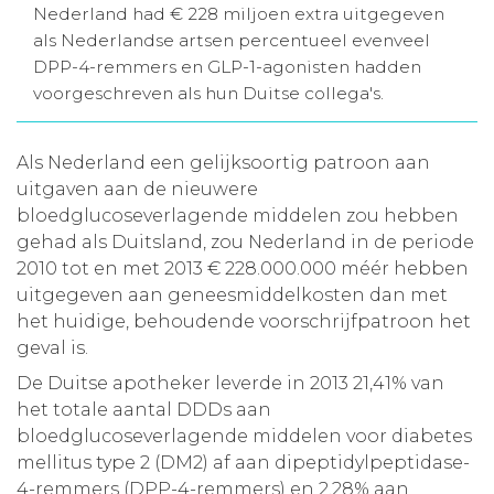
Nederland had € 228 miljoen extra uitgegeven
Aanmelden nieuwsbrief
als Nederlandse artsen percentueel evenveel
DPP-4-remmers en GLP-1-agonisten hadden
voorgeschreven als hun Duitse collega's.
Inloggen
Als Nederland een gelijksoortig patroon aan
Toegang leeromgeving
uitgaven aan de nieuwere
bloedglucoseverlagende middelen zou hebben
gehad als Duitsland, zou Nederland in de periode
2010 tot en met 2013 € 228.000.000 méér hebben
uitgegeven aan geneesmiddelkosten dan met
het huidige, behoudende voorschrijfpatroon het
geval is.
De Duitse apotheker leverde in 2013 21,41% van
het totale aantal DDDs aan
bloedglucoseverlagende middelen voor diabetes
mellitus type 2 (DM2) af aan dipeptidylpeptidase-
4-remmers (DPP-4-remmers) en 2,28% aan