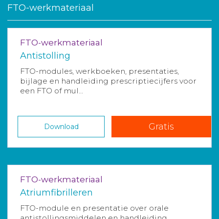
FTO-werkmateriaal
FTO-werkmateriaal
Antistolling
FTO-modules, werkboeken, presentaties,
bijlage en handleiding prescriptiecijfers voor
een FTO of mul...
Gratis
Download
FTO-werkmateriaal
Atriumfibrilleren
FTO-module en presentatie over orale
antistollingsmiddelen en handleiding