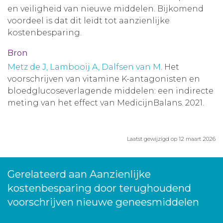
en veiligheid van nieuwe middelen. Bijkomend
voordeel is dat dit leidt tot aanzienlijke
kostenbesparing.
Bron
Metz de J, Lambooij A, Dalfsen van M
. Het
voorschrijven van vitamine K-antagonisten en
bloedglucoseverlagende middelen: een indirecte
meting van het effect van MedicijnBalans. 2021.
Laatst gewijzigd op 12 maart 2026
Gerelateerd aan Aanzienlijke
kostenbesparing door terughoudend
voorschrijven nieuwe geneesmiddelen