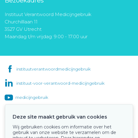
Bezoekadres
Instituut Verantwoord Medicijngebruik
Churchilllaan 11
3527 GV Utrecht
Maandag t/m vrijdag: 9.00 - 17.00 uur
instituutverantwoordmedicijngebruik
instituut-voor-verantwoord-medicijngebruik
medicijngebruik
Deze site maakt gebruik van cookies
Wij gebruiken cookies om informatie over het
Onze keurmerken
gebruik van onze website te verzamelen om de