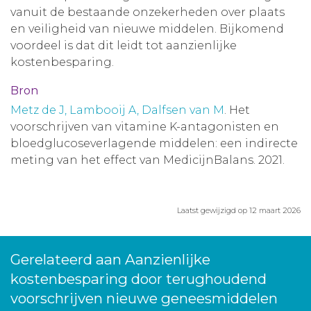
vanuit de bestaande onzekerheden over plaats
en veiligheid van nieuwe middelen. Bijkomend
voordeel is dat dit leidt tot aanzienlijke
kostenbesparing.
Bron
Metz de J, Lambooij A, Dalfsen van M
. Het
voorschrijven van vitamine K-antagonisten en
bloedglucoseverlagende middelen: een indirecte
meting van het effect van MedicijnBalans. 2021.
Laatst gewijzigd op 12 maart 2026
Gerelateerd aan Aanzienlijke
kostenbesparing door terughoudend
voorschrijven nieuwe geneesmiddelen