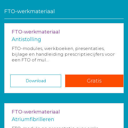
FTO-werkmateriaal
FTO-werkmateriaal
Antistolling
FTO-modules, werkboeken, presentaties,
bijlage en handleiding prescriptiecijfers voor
een FTO of mul...
Gratis
Download
FTO-werkmateriaal
Atriumfibrilleren