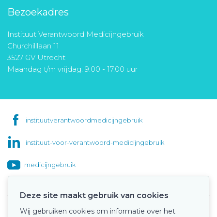
Bezoekadres
Instituut Verantwoord Medicijngebruik
Churchilllaan 11
3527 GV Utrecht
Maandag t/m vrijdag: 9.00 - 17.00 uur
instituutverantwoordmedicijngebruik
instituut-voor-verantwoord-medicijngebruik
medicijngebruik
Deze site maakt gebruik van cookies
Wij gebruiken cookies om informatie over het
Onze keurmerken