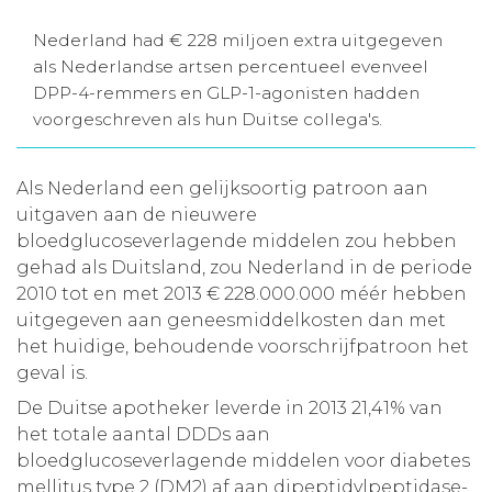
Aanmelden nieuwsbrief
Nederland had € 228 miljoen extra uitgegeven
als Nederlandse artsen percentueel evenveel
DPP-4-remmers en GLP-1-agonisten hadden
Inloggen
voorgeschreven als hun Duitse collega's.
Toegang leeromgeving
Als Nederland een gelijksoortig patroon aan
uitgaven aan de nieuwere
bloedglucoseverlagende middelen zou hebben
gehad als Duitsland, zou Nederland in de periode
2010 tot en met 2013 € 228.000.000 méér hebben
uitgegeven aan geneesmiddelkosten dan met
het huidige, behoudende voorschrijfpatroon het
geval is.
De Duitse apotheker leverde in 2013 21,41% van
het totale aantal DDDs aan
bloedglucoseverlagende middelen voor diabetes
mellitus type 2 (DM2) af aan dipeptidylpeptidase-