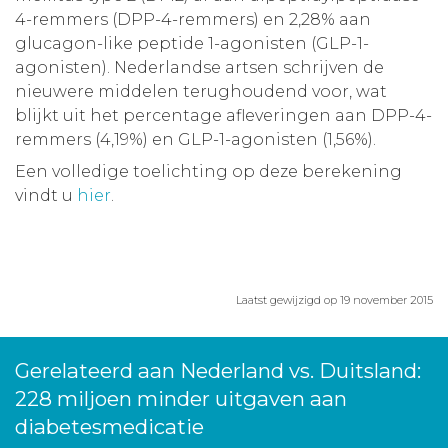
4-remmers (DPP-4-remmers) en 2,28% aan
glucagon-like peptide 1-agonisten (GLP-1-
agonisten). Nederlandse artsen schrijven de
nieuwere middelen terughoudend voor, wat
blijkt uit het percentage afleveringen aan DPP-4-
remmers (4,19%) en GLP-1-agonisten (1,56%).
Een volledige toelichting op deze berekening
vindt u
hier
.
Laatst gewijzigd op 19 november 2015
Gerelateerd aan Nederland vs. Duitsland:
228 miljoen minder uitgaven aan
diabetesmedicatie