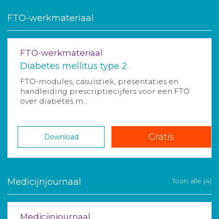
FTO-werkmateriaal
FTO-werkmateriaal
Diabetes mellitus type 2
FTO-modules, casuïstiek, presentaties en
handleiding prescriptiecijfers voor een FTO
over diabetes m...
Gratis
Download
Medicijnjournaal
Toon alle (4)
Medicijnjournaal