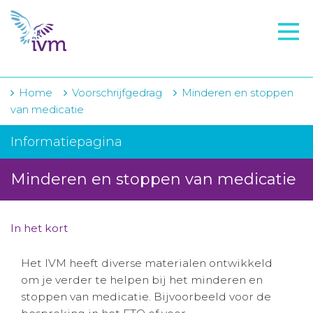
VMI
FTO voorbereiding
IVM-academie
Home
Voorschrijfgedrag
Minderen en stoppen
van medicatie
Zorginstellingen
Informatiepagina
Voorschrijfgedrag
Minderen en stoppen van medicatie
Projecten
Over IVM
In het kort
Actueel
Het IVM heeft diverse materialen ontwikkeld
Contact
om je verder te helpen bij het minderen en
stoppen van medicatie. Bijvoorbeeld voor de
Winkelwagentje