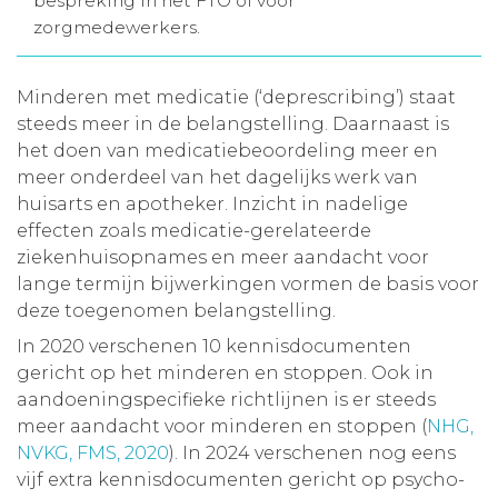
bespreking in het FTO of voor
zorgmedewerkers.
Aanmelden nieuwsbrief
Minderen met medicatie (‘deprescribing’) staat
Inloggen
steeds meer in de belangstelling. Daarnaast is
het doen van medicatiebeoordeling meer en
Toegang leeromgeving
meer onderdeel van het dagelijks werk van
huisarts en apotheker. Inzicht in nadelige
effecten zoals medicatie-gerelateerde
ziekenhuisopnames en meer aandacht voor
lange termijn bijwerkingen vormen de basis voor
deze toegenomen belangstelling.
In 2020 verschenen 10 kennisdocumenten
gericht op het minderen en stoppen. Ook in
aandoeningspecifieke richtlijnen is er steeds
meer aandacht voor minderen en stoppen (
NHG,
NVKG, FMS, 2020
). In 2024 verschenen nog eens
vijf extra kennisdocumenten gericht op psycho-