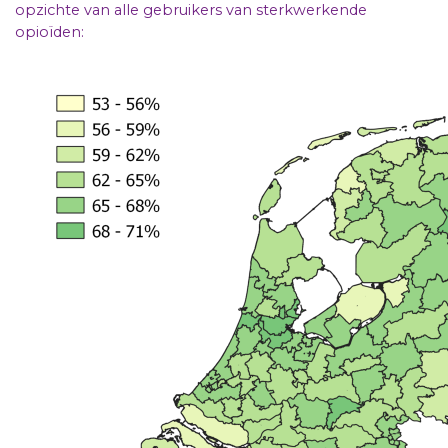
opzichte van alle gebruikers van sterkwerkende
opioïden: