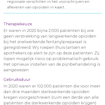
regionale verschillen in het voorschrijven en
Aanmelden nieuwsbrief
afleveren van opioïden in kaart.
Inloggen
Therapiekeuze
Er waren in 2020 bijna 2.000 patiënten bij wie
Toegang leeromgeving
geen verstrekking van langwerkende opioïden
bij het snelwerkende fentanylpreparaat is
geregistreerd. Wij roepen (huis-)artsen en
apothekers op alert te zijn op deze patiënten. Zij
lopen mogelijk risico op problematisch gebruik.
Het opnieuw instellen van de pijnbehandeling is
aangewezen.
Gebruiksduur
In 2020 waren er 102.000 patiënten die voor meer
dan drie maanden sterkwerkende opioïden
kregen voorgeschreven (ruim een derde van alle
patiënten die sterkwerkende opioïden krijgen).