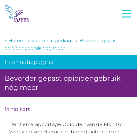
VMI
FTO voorbereiding
IVM-academie
Home
Voorschrijfgedrag
Bevorder gepast
opioïdengebruik nóg meer
Zorginstellingen
Informatiepagina
Voorschrijfgedrag
Bevorder gepast opioïdengebruik
Projecten
nóg meer
Over IVM
Actueel
In het kort
Contact
De themarapportage Opioïden van de Monitor
Voorschrijven Huisartsen brengt nationale en
Winkelwagentje