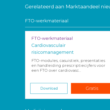
Gerelateerd aan Marktaandeel nie
FTO-werkmateriaal
FTO-werkmateriaal
Cardiovasculair
risicomanagement
FTO-modules, casuïstiek, presentaties
en handleiding prescriptiecijfers voor
een FTO over cardiovasc...
Gratis
Download