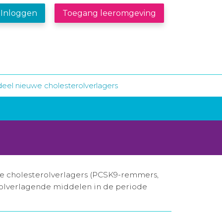
Inloggen
Toegang leeromgeving
eel nieuwe cholesterolverlagers
we cholesterolverlagers (PCSK9-remmers,
erolverlagende middelen in de periode