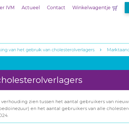
er IVM
Actueel
Contact
Winkelwagentje
king van het gebruik van cholesterolverlagers
Marktaand
holesterolverlagers
 verhouding zien tussen het aantal gebruikers van nieu
pedoïnezuur) en het aantal gebruikers van alle cholest
024.