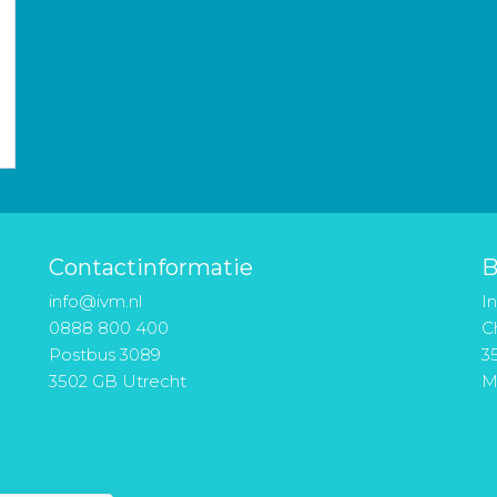
Contactinformatie
B
info@ivm.nl
I
0888 800 400
Ch
Postbus 3089
3
3502 GB Utrecht
M