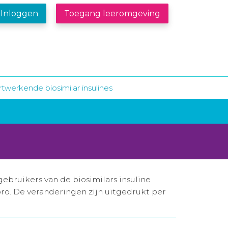
Inloggen
Toegang leeromgeving
twerkende biosimilar insulines
ebruikers van de biosimilars insuline
spro. De veranderingen zijn uitgedrukt per