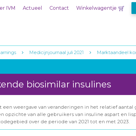
er IVM
Actueel
Contact
Winkelwagentje
earnings
Medicijnjournaal juli 2021
Marktaandeel kor
nde biosimilar insulines
een weergave van veranderingen in het relatief aantal g
en opzichte van alle gebruikers van insuline aspart en li
codegebied over de periode van 2021 tot en met 2023.