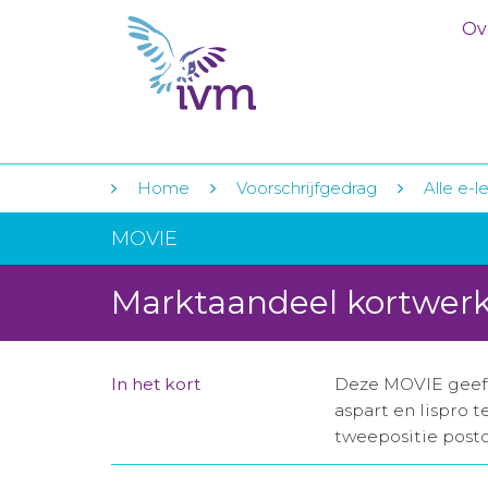
Ov
Home
Voorschrijfgedrag
Alle e-l
MOVIE
Marktaandeel kortwerke
In het kort
Deze MOVIE geeft 
aspart en lispro t
tweepositie post