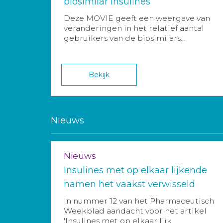
biosimilar insulines
Deze MOVIE geeft een weergave van
veranderingen in het relatief aantal
gebruikers van de biosimilars...
Bekijk
Nieuws
Nieuws
Insulines met op elkaar lijkende
namen het vaakst verwisseld
In nummer 12 van het Pharmaceutisch
Weekblad aandacht voor het artikel
'Insulines met op elkaar lijk...