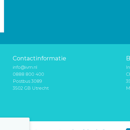
Contactinformatie
B
info@ivm.nl
I
0888 800 400
Ch
Postbus 3089
3
3502 GB Utrecht
M