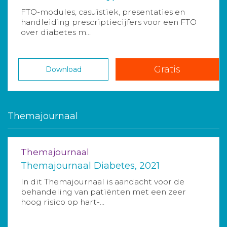
FTO-modules, casuïstiek, presentaties en
handleiding prescriptiecijfers voor een FTO
over diabetes m...
Gratis
Download
Themajournaal
Themajournaal
Themajournaal Diabetes, 2021
In dit Themajournaal is aandacht voor de
behandeling van patiënten met een zeer
hoog risico op hart-...