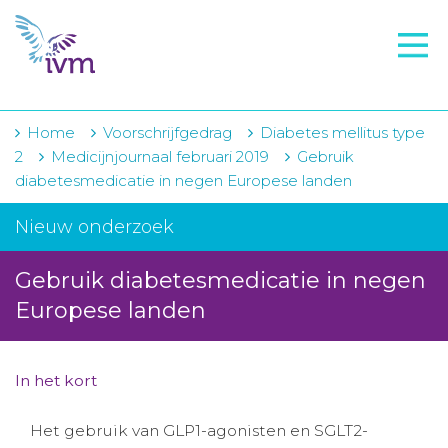
VMI
FTO voorbereiding
IVM-academie
Home
Voorschrijfgedrag
Diabetes mellitus type
2
Medicijnjournaal februari 2019
Gebruik
Zorginstellingen
diabetesmedicatie in negen Europese landen
Voorschrijfgedrag
Nieuw onderzoek
Projecten
Gebruik diabetesmedicatie in negen
Over IVM
Europese landen
Actueel
In het kort
Contact
Het gebruik van GLP1-agonisten en SGLT2-
Winkelwagentje