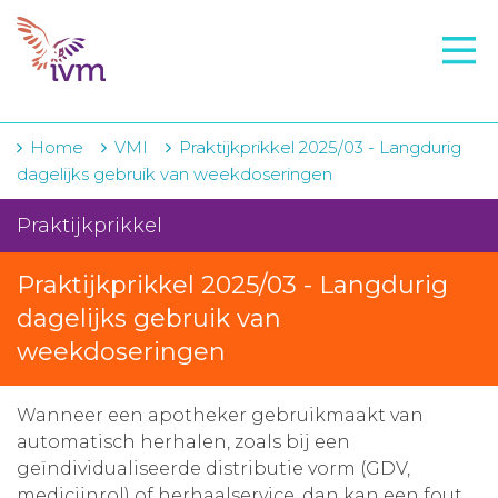
VMI
FTO voorbereiding
IVM-academie
Home
VMI
Praktijkprikkel 2025/03 - Langdurig
dagelijks gebruik van weekdoseringen
Zorginstellingen
Praktijkprikkel
Voorschrijfgedrag
Praktijkprikkel 2025/03 - Langdurig
Projecten
dagelijks gebruik van
Over IVM
weekdoseringen
Actueel
Wanneer een apotheker gebruikmaakt van
Contact
automatisch herhalen, zoals bij een
geïndividualiseerde distributie vorm (GDV,
Winkelwagentje
medicijnrol) of herhaalservice, dan kan een fout