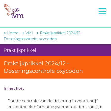
VMI
FTO voorbereiding
IVM-academie
Home
VMI
Praktijkprikkel 2024/12 -
Doseringscontrole oxycodon
Zorginstellingen
Praktijkprikkel
Voorschrijfgedrag
Praktijkprikkel 2024/12 -
Projecten
Doseringscontrole oxycodon
Over IVM
Actueel
In het kort
Contact
Dat de controle van de dosering in voorschrijf-
en apotheekinformatiesystemen anders kan zijn
Winkelwagentje