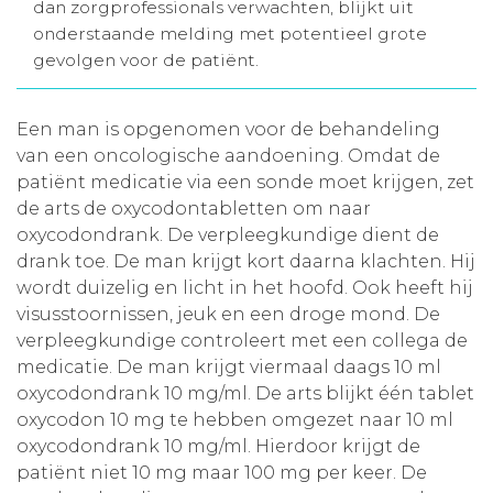
dan zorgprofessionals verwachten, blijkt uit
Aanmelden nieuwsbrief
onderstaande melding met potentieel grote
gevolgen voor de patiënt.
Inloggen
Een man is opgenomen voor de behandeling
van een oncologische aandoening. Omdat de
Toegang leeromgeving
patiënt medicatie via een sonde moet krijgen, zet
de arts de oxycodontabletten om naar
oxycodondrank. De verpleegkundige dient de
drank toe. De man krijgt kort daarna klachten. Hij
wordt duizelig en licht in het hoofd. Ook heeft hij
visusstoornissen, jeuk en een droge mond. De
verpleegkundige controleert met een collega de
medicatie. De man krijgt viermaal daags 10 ml
oxycodondrank 10 mg/ml. De arts blijkt één tablet
oxycodon 10 mg te hebben omgezet naar 10 ml
oxycodondrank 10 mg/ml. Hierdoor krijgt de
patiënt niet 10 mg maar 100 mg per keer. De