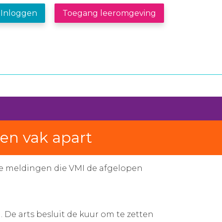
Inloggen
Toegang leeromgeving
een vak apart
ande meldingen die VMI de afgelopen
. De arts besluit de kuur om te zetten