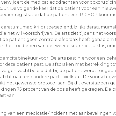
verwijdert de medicatieopdrachten voor doxorubicine,
uur. De volgende keer dat de patiënt voor een nieuwe
n toedienregistratie dat de patiënt een R-CHOP kuur m
k daratumumab krijgt toegediend, blijkt daratumumab 
ie het wil voorschrijven. De arts ziet tijdens het voor
t de patiënt geen controle-afspraak heeft gehad om 
van het toedienen van de tweede kuur niet juist is, o
n gemcitabinekuur voor. De arts past hiervoor een beh
r deze patiënt past. De afspraken met betrekking tot
e volgen vochtbeleid dat bij de patiënt wordt toegepast
tcht naar een andere paclitaxelkuur. De voorschrijve
likt het gewenste protocol aan. Bij dit overstappen ga
ingen 75 procent van de dosis heeft gekregen. De pat
ast van.
ving van een medicatie-incident met aanbevelingen voor