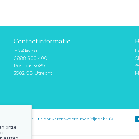
Contactinformatie
B
info@ivm.nl
I
0888 800 400
Ch
Postbus 3089
3
3502 GB Utrecht
M
instituut-voor-verantwoord-medicijngebruik
van onze
or
 plaatsen