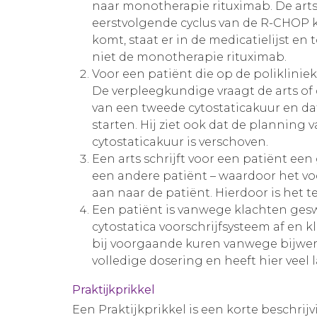
naar monotherapie rituximab. De arts 
eerstvolgende cyclus van de R-CHOP k
komt, staat er in de medicatielijst e
niet de monotherapie rituximab.
Voor een patiënt die op de poliklinie
De verpleegkundige vraagt de arts of d
van een tweede cytostaticakuur en da
starten. Hij ziet ook dat de planning 
cytostaticakuur is verschoven.
Een arts schrijft voor een patiënt ee
een andere patiënt – waardoor het voo
aan naar de patiënt. Hierdoor is het t
Een patiënt is vanwege klachten geswi
cytostatica voorschrijfsysteem af en k
bij voorgaande kuren vanwege bijwerk
volledige dosering en heeft hier veel l
Praktijkprikkel
Een Praktijkprikkel is een korte beschrij