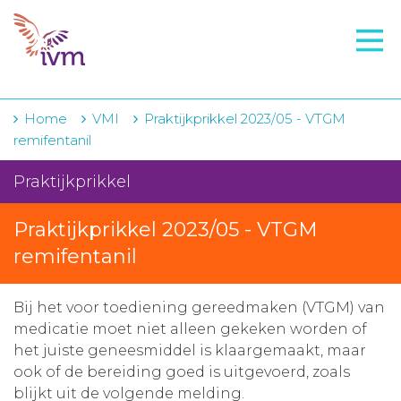
VMI
FTO voorbereiding
IVM-academie
Home
VMI
Praktijkprikkel 2023/05 - VTGM
remifentanil
Zorginstellingen
Praktijkprikkel
Voorschrijfgedrag
Praktijkprikkel 2023/05 - VTGM
Projecten
remifentanil
Over IVM
Actueel
Bij het voor toediening gereedmaken (VTGM) van
medicatie moet niet alleen gekeken worden of
Contact
het juiste geneesmiddel is klaargemaakt, maar
ook of de bereiding goed is uitgevoerd, zoals
Winkelwagentje
blijkt uit de volgende melding.