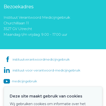
Bezoekadres
Instituut Verantwoord Medicijngebruik
Churchilllaan 11
3527 GV Utrecht
Maandag t/m vrijdag: 9.00 - 17.00 uur
instituutverantwoordmedicijngebruik
instituut-voor-verantwoord-medicijngebruik
medicijngebruik
Deze site maakt gebruik van cookies
Wij gebruiken cookies om informatie over het
Onze keurmerken