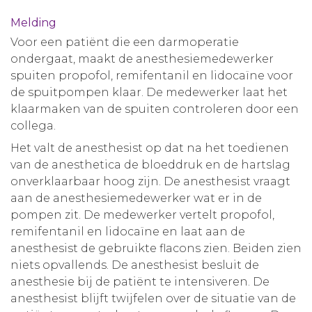
Aanmelden nieuwsbrief
Melding
Voor een patiënt die een darmoperatie
ondergaat, maakt de anesthesiemedewerker
Inloggen
spuiten propofol, remifentanil en lidocaïne voor
de spuitpompen klaar. De medewerker laat het
Toegang leeromgeving
klaarmaken van de spuiten controleren door een
collega.
Het valt de anesthesist op dat na het toedienen
van de anesthetica de bloeddruk en de hartslag
onverklaarbaar hoog zijn. De anesthesist vraagt
aan de anesthesiemedewerker wat er in de
pompen zit. De medewerker vertelt propofol,
remifentanil en lidocaïne en laat aan de
anesthesist de gebruikte flacons zien. Beiden zien
niets opvallends. De anesthesist besluit de
anesthesie bij de patiënt te intensiveren. De
anesthesist blijft twijfelen over de situatie van de