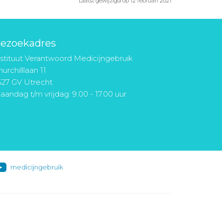
Laatst gewijzigd op 12 februari 2021
ezoekadres
nstituut Verantwoord Medicijngebruik
urchilllaan 11
527 GV Utrecht
aandag t/m vrijdag: 9.00 - 17.00 uur
medicijngebruik