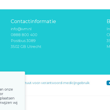
Contactinformatie
B
info@ivm.nl
I
0888 800 400
Ch
Postbus 3089
3
3502 GB Utrecht
M
instituut-voor-verantwoord-medicijngebruik
van onze
or
 plaatsen
rwijzen wij