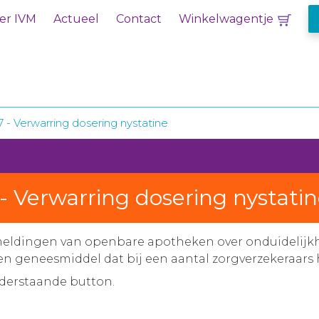
er IVM
Actueel
Contact
Winkelwagentje
7 - Verwarring dosering nystatine
 - Verwarring dosering nystati
eldingen van openbare apotheken over onduidelijkhe
en geneesmiddel dat bij een aantal zorgverzekeraars 
nderstaande button.