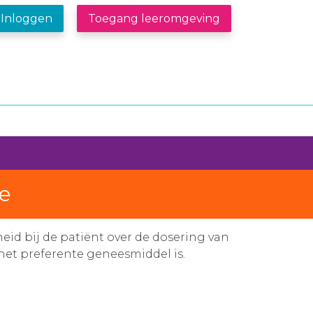
Inloggen
Toegang leeromgeving
ne
id bij de patiënt over de dosering van
het preferente geneesmiddel is.