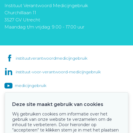
Instituut Verantwoord Medicijngebruik
Churchilllaan 11
3527 GV Utrecht
Maandag t/m vrijdag: 9.00 - 17.00 uur
instituutverantwoordmedicijngebruik
instituut-voor-verantwoord-medicijngebruik
medicijngebruik
Deze site maakt gebruik van cookies
Wij gebruiken cookies om informatie over het
Onze keurmerken
gebruik van onze website te verzamelen om de
inhoud te verbeteren. Door hieronder op
“accepteren“ te klikken stem je in met het plaatsen