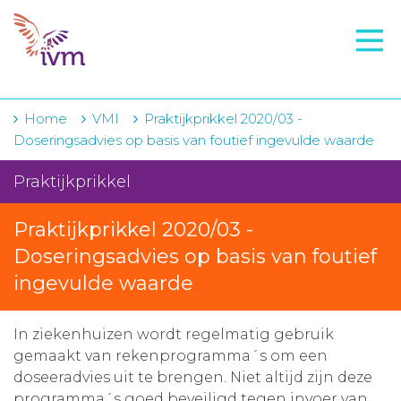
VMI
FTO voorbereiding
IVM-academie
Home
VMI
Praktijkprikkel 2020/03 -
Doseringsadvies op basis van foutief ingevulde waarde
Zorginstellingen
Praktijkprikkel
Voorschrijfgedrag
Praktijkprikkel 2020/03 -
Projecten
Doseringsadvies op basis van foutief
Over IVM
ingevulde waarde
Actueel
In ziekenhuizen wordt regelmatig gebruik
Contact
gemaakt van rekenprogramma´s om een
doseeradvies uit te brengen. Niet altijd zijn deze
Winkelwagentje
programma´s goed beveiligd tegen invoer van