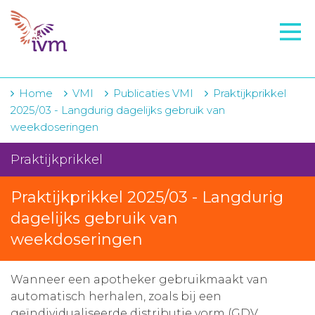
VMI
FTO voorbereiding
IVM-academie
Home
VMI
Publicaties VMI
Praktijkprikkel
2025/03 - Langdurig dagelijks gebruik van
Zorginstellingen
weekdoseringen
Voorschrijfgedrag
Praktijkprikkel
Projecten
Praktijkprikkel 2025/03 - Langdurig
Over IVM
dagelijks gebruik van
weekdoseringen
Actueel
Contact
Wanneer een apotheker gebruikmaakt van
automatisch herhalen, zoals bij een
Winkelwagentje
geïndividualiseerde distributie vorm (GDV,