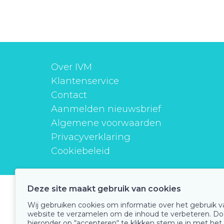
Over IVM
Klantenservice
Contact
Aanmelden nieuwsbrief
Algemene voorwaarden
Privacyverklaring
Cookiebeleid
Deze site maakt gebruik van cookies
instituutverantwoordmedicijngebruik
Wij gebruiken cookies om informatie over het gebruik 
website te verzamelen om de inhoud te verbeteren. Do
hieronder op “accepteren“ te klikken stem je in met het