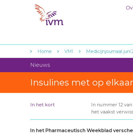
Ov
Home
VMI
Medicijnjournaal juni
Nieuws
Insulines met op elkaa
In het kort
In nummer 12 van
het vaakst verwis
In het Pharmaceutisch Weekblad versch