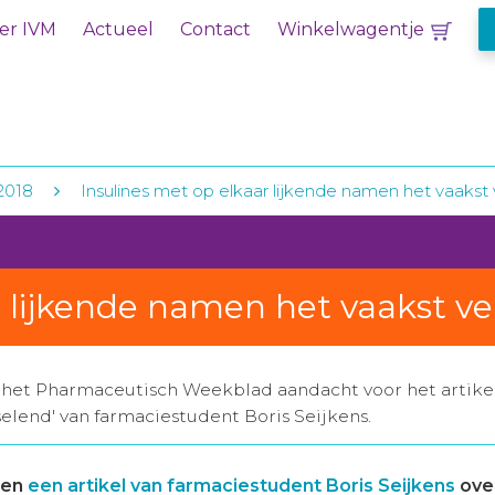
er IVM
Actueel
Contact
Winkelwagentje
 2018
Insulines met op elkaar lijkende namen het vaakst 
r lijkende namen het vaakst ve
 het Pharmaceutisch Weekblad aandacht voor het artikel
selend' van farmaciestudent Boris Seijkens.
een
een artikel van farmaciestudent Boris Seijkens
over