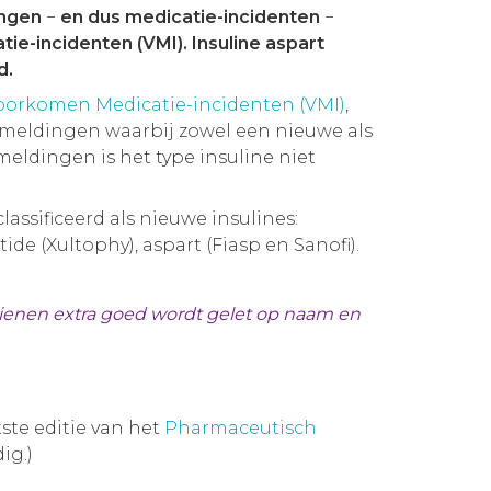
ingen
−
en dus medicatie-incidenten
−
e-incidenten (VMI). Insuline aspart
d.
oorkomen Medicatie-incidenten (VMI)
,
 meldingen waarbij zowel een nieuwe als
meldingen is het type insuline niet
assificeerd als nieuwe insulines:
ide (Xultophy), aspart (Fiasp en Sanofi).
edienen extra goed wordt gelet op naam en
tste editie van het
Pharmaceutisch
ig.)