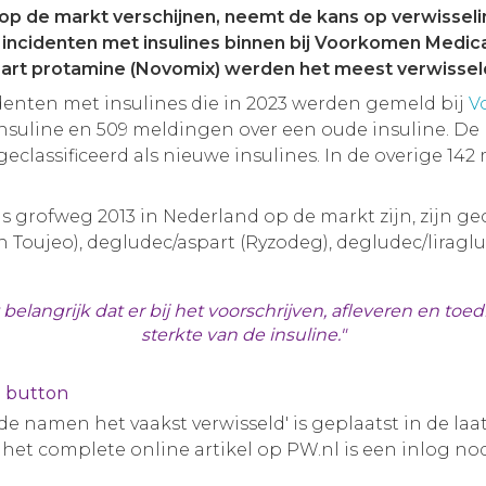
 op de markt verschijnen, neemt de kans op verwissel
ncidenten met insulines binnen bij Voorkomen Medicati
aspart protamine (Novomix) werden het meest verwissel
denten met insulines die in 2023 werden gemeld bij
V
suline en 509 meldingen over een oude insuline. De
eclassificeerd als nieuwe insulines. In de overige 142 
 grofweg 2013 in Nederland op de markt zijn, zijn gecl
 Toujeo), degludec/aspart (Ryzodeg), degludec/liraglut
belangrijk dat er bij het voorschrijven, afleveren en to
sterkte van de insuline."
e button
nde namen het vaakst verwisseld' is geplaatst in de laa
or het complete online artikel op PW.nl is een inlog nod