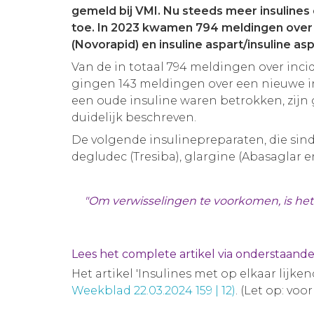
gemeld bij VMI. Nu steeds meer insulines
toe. In 2023 kwamen 794 meldingen over i
(Novorapid) en insuline aspart/insuline 
Van de in totaal 794 meldingen over inci
gingen 143 meldingen over een nieuwe in
een oude insuline waren betrokken, zijn g
duidelijk beschreven.
De volgende insulinepreparaten, die sinds
degludec (Tresiba), glargine (Abasaglar en
"Om verwisselingen te voorkomen, is het 
Lees het complete artikel via onderstaand
Het artikel 'Insulines met op elkaar lijke
Weekblad 22.03.2024 159 | 12)
. (Let op: vo