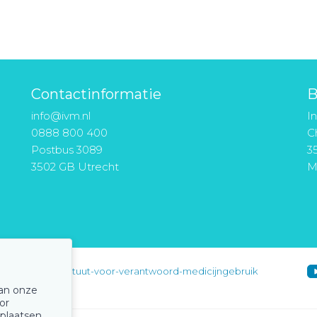
Contactinformatie
B
info@ivm.nl
I
0888 800 400
Ch
Postbus 3089
3
3502 GB Utrecht
M
instituut-voor-verantwoord-medicijngebruik
van onze
or
 plaatsen