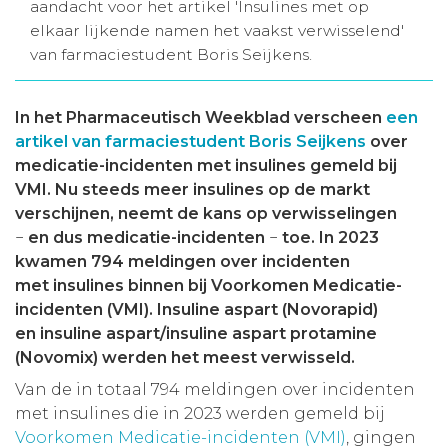
aandacht voor het artikel 'Insulines met op
Aanmelden nieuwsbrief
elkaar lijkende namen het vaakst verwisselend'
van farmaciestudent Boris Seijkens.
Inloggen
In het Pharmaceutisch Weekblad verscheen
een
artikel van farmaciestudent Boris Seijkens
over
Toegang leeromgeving
medicatie-incidenten met insulines gemeld bij
VMI. Nu steeds meer insulines op de markt
verschijnen, neemt de kans op verwisselingen
−
en dus medicatie-incidenten
−
toe. In 2023
kwamen 794 meldingen over incidenten
met insulines binnen bij Voorkomen Medicatie-
incidenten (VMI). Insuline aspart (Novorapid)
en insuline aspart/insuline aspart protamine
(Novomix) werden het meest verwisseld.
Van de in totaal 794 meldingen over incidenten
met insulines die in 2023 werden gemeld bij
Voorkomen Medicatie-incidenten (VMI)
, gingen