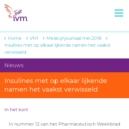
VMI
FTO voorbereiding
IVM-academie
Home
VMI
Medicijnjournaal mei 2018
Insulines met op elkaar lijkende namen het vaakst
Zorginstellingen
verwisseld
Voorschrijfgedrag
Nieuws
Projecten
Insulines met op elkaar lijkende
Over IVM
namen het vaakst verwisseld
Actueel
In het kort
Contact
In nummer 12 van het Pharmaceutisch Weekblad
Winkelwagentje