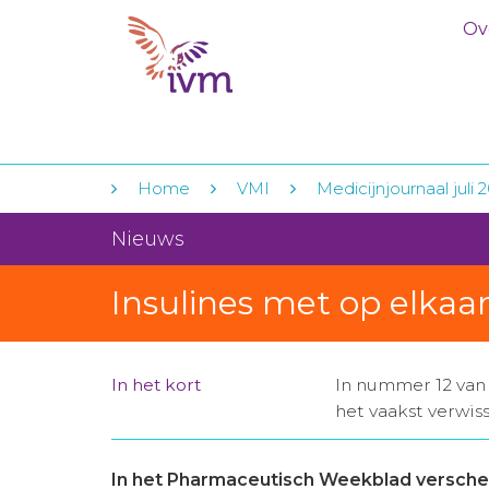
Ov
Home
VMI
Medicijnjournaal juli 
Nieuws
Insulines met op elkaa
In het kort
In nummer 12 van
het vaakst verwis
In het Pharmaceutisch Weekblad versch