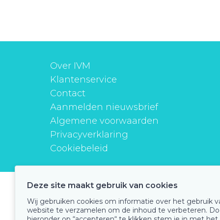
Over IVM
Klantenservice
Contact
Aanmelden nieuwsbrief
Algemene voorwaarden
Privacyverklaring
Cookiebeleid
Deze site maakt gebruik van cookies
instituutverantwoordmedicijngebruik
Wij gebruiken cookies om informatie over het gebruik 
website te verzamelen om de inhoud te verbeteren. Do
hieronder op “accepteren“ te klikken stem je in met het