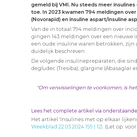
gemeld bij VMI. Nu steeds meer insulines
toe. In 2023 kwamen 794 meldingen over i
(Novorapid) en insuline aspart/insuline 
Van de in totaal 794 meldingen over inci
gingen 143 meldingen over een nieuwe in
een oude insuline waren betrokken, zijn g
duidelijk beschreven.
De volgende insulinepreparaten, die sinds
degludec (Tresiba), glargine (Abasaglar en
"Om verwisselingen te voorkomen, is het 
Lees het complete artikel via onderstaand
Het artikel 'Insulines met op elkaar lijke
Weekblad 22.03.2024 159 | 12)
. (Let op: vo