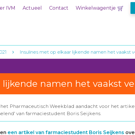
er IVM
Actueel
Contact
Winkelwagentje
2021
Insulines met op elkaar lijkende namen het vaakst v
r lijkende namen het vaakst ve
 het Pharmaceutisch Weekblad aandacht voor het artikel
selend' van farmaciestudent Boris Seijkens.
een
een artikel van farmaciestudent Boris Seijkens
over