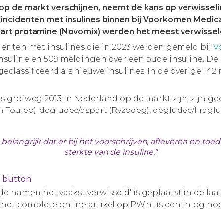
 op de markt verschijnen, neemt de kans op verwissel
ncidenten met insulines binnen bij Voorkomen Medicati
aspart protamine (Novomix) werden het meest verwissel
denten met insulines die in 2023 werden gemeld bij
V
suline en 509 meldingen over een oude insuline. De
eclassificeerd als nieuwe insulines. In de overige 142 
 grofweg 2013 in Nederland op de markt zijn, zijn gecl
 Toujeo), degludec/aspart (Ryzodeg), degludec/liraglut
belangrijk dat er bij het voorschrijven, afleveren en to
sterkte van de insuline."
e button
nde namen het vaakst verwisseld' is geplaatst in de laa
or het complete online artikel op PW.nl is een inlog nod