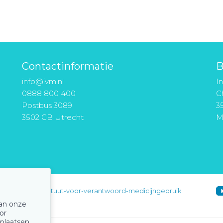
Contactinformatie
B
info@ivm.nl
I
0888 800 400
Ch
Postbus 3089
3
3502 GB Utrecht
M
instituut-voor-verantwoord-medicijngebruik
van onze
or
 plaatsen