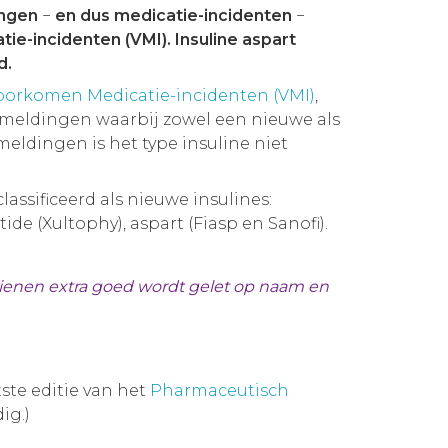
ingen
−
en dus medicatie-incidenten
−
e-incidenten (VMI). Insuline aspart
d.
oorkomen Medicatie-incidenten (VMI)
,
 meldingen waarbij zowel een nieuwe als
meldingen is het type insuline niet
assificeerd als nieuwe insulines:
ide (Xultophy), aspart (Fiasp en Sanofi).
edienen extra goed wordt gelet op naam en
tste editie van het
Pharmaceutisch
ig.)