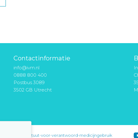
Contactinformatie
B
info@ivm.nl
I
0888 800 400
Ch
Postbus 3089
3
3502 GB Utrecht
M
instituut-voor-verantwoord-medicijngebruik