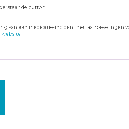
nderstaande button.
ving van een medicatie-incident met aanbevelingen voor
 website
.