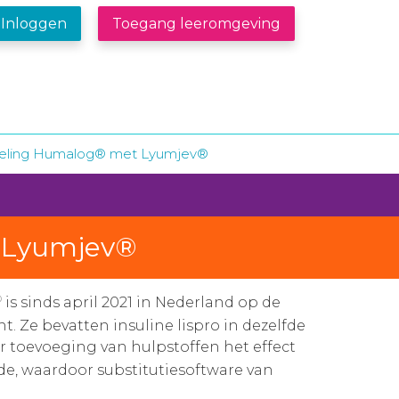
Inloggen
Toegang leeromgeving
wisseling Humalog® met Lyumjev®
t Lyumjev®
®
is sinds april 2021 in Nederland op de
. Ze bevatten insuline lispro in dezelfde
 toevoeging van hulpstoffen het effect
e, waardoor substitutiesoftware van