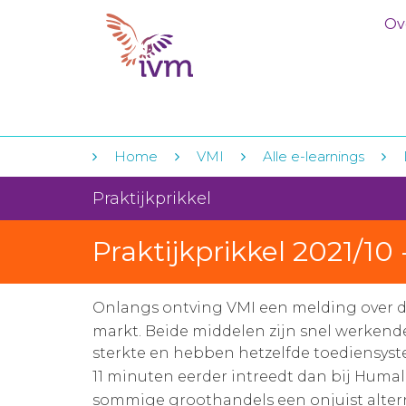
Ov
Home
VMI
Alle e-learnings
Praktijkprikkel
Praktijkprikkel 2021/
Onlangs ontving VMI een melding over d
markt. Beide middelen zijn snel werkende
sterkte en hebben hetzelfde toediensystee
11 minuten eerder intreedt dan bij Huma
sommige groothandels een onjuist alterna