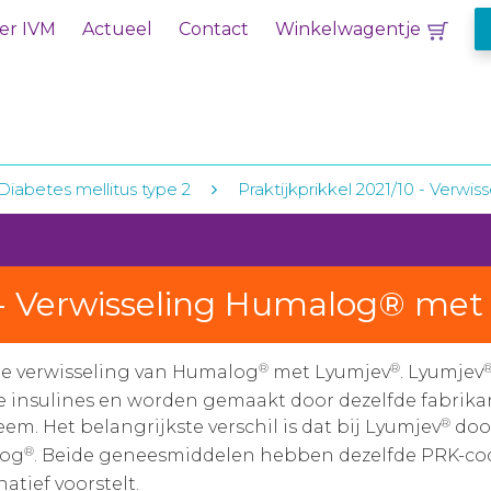
er IVM
Actueel
Contact
Winkelwagentje
Diabetes mellitus type 2
Praktijkprikkel 2021/10 - Ver
10 - Verwisseling Humalog® me
®
®
e verwisseling van Humalog
met Lyumjev
. Lyumjev
 insulines en worden gemaakt door dezelfde fabrikant
®
m. Het belangrijkste verschil is dat bij Lyumjev
door
®
log
. Beide geneesmiddelen hebben dezelfde PRK-cod
tief voorstelt.