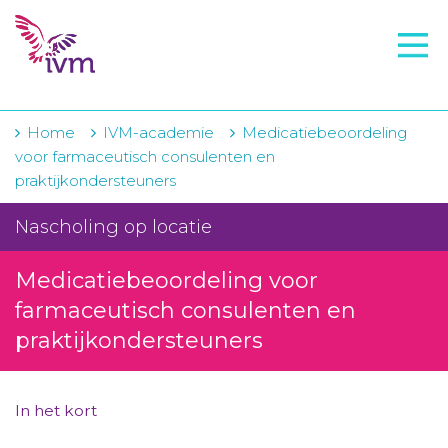
VMI
FTO voorbereiding
IVM-academie
Home
IVM-academie
Medicatiebeoordeling
voor farmaceutisch consulenten en
Zorginstellingen
praktijkondersteuners
Voorschrijfgedrag
Nascholing op locatie
Projecten
Medicatiebeoordeling voor
Over IVM
farmaceutisch consulenten en
praktijkondersteuners
Actueel
Contact
In het kort
Winkelwagentje