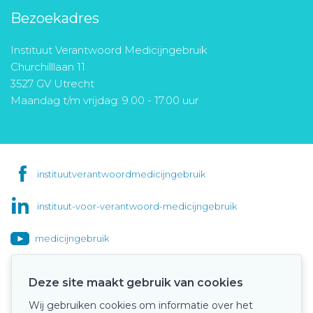
Bezoekadres
Instituut Verantwoord Medicijngebruik
Churchilllaan 11
3527 GV Utrecht
Maandag t/m vrijdag: 9.00 - 17.00 uur
instituutverantwoordmedicijngebruik
instituut-voor-verantwoord-medicijngebruik
medicijngebruik
Deze site maakt gebruik van cookies
Wij gebruiken cookies om informatie over het
Onze keurmerken