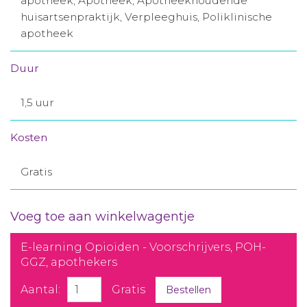
apotheek, Apotheek, Apotheekhoudende
huisartsenpraktijk, Verpleeghuis, Poliklinische
apotheek
Duur
1,5 uur
Kosten
Gratis
Voeg toe aan winkelwagentje
E-learning Opioïden - Voorschrijvers, POH-
GGZ, apothekers
Aantal:
Gratis
Bestellen