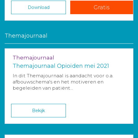
Gratis
Download
Themajournaal
Themajournaal
Themajournaal Opioïden mei 2021
In dit Themajournaal is aandacht voor o.a.
afbouwschema's en het motiveren en
begeleiden van patiënt...
Bekijk