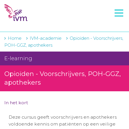
VMI
FTO voorbereiding
IVM-academie
Home
IVM-academie
Opioïden - Voorschrijvers,
POH-GGZ, apothekers
Zorginstellingen
E-learning
Voorschrijfgedrag
Opioïden - Voorschrijvers, POH-GGZ,
Projecten
apothekers
Over IVM
Actueel
In het kort
Contact
Deze cursus geeft voorschrijvers en apothekers
voldoende kennis om patiënten op een veilige
Winkelwagentje