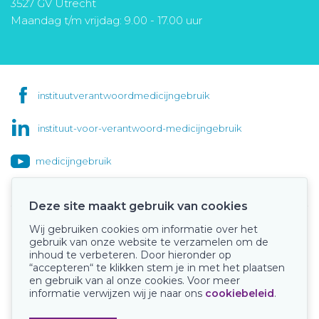
3527 GV Utrecht
Maandag t/m vrijdag: 9.00 - 17.00 uur
instituutverantwoordmedicijngebruik
instituut-voor-verantwoord-medicijngebruik
medicijngebruik
Deze site maakt gebruik van cookies
Wij gebruiken cookies om informatie over het
Onze keurmerken
gebruik van onze website te verzamelen om de
inhoud te verbeteren. Door hieronder op
“accepteren“ te klikken stem je in met het plaatsen
en gebruik van al onze cookies. Voor meer
informatie verwijzen wij je naar ons
cookiebeleid
.