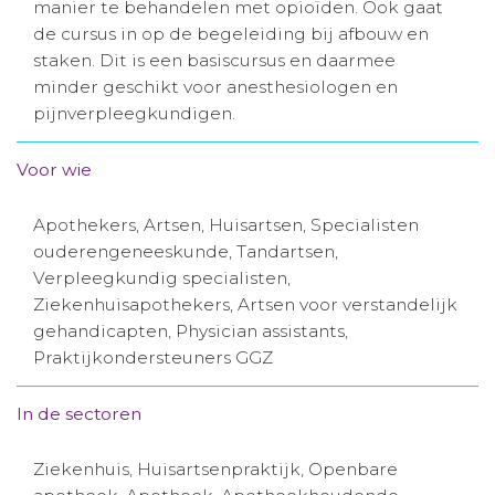
manier te behandelen met opioïden. Ook gaat
Aanmelden nieuwsbrief
de cursus in op de begeleiding bij afbouw en
staken. Dit is een basiscursus en daarmee
minder geschikt voor anesthesiologen en
Inloggen
pijnverpleegkundigen.
Toegang leeromgeving
Voor wie
Apothekers, Artsen, Huisartsen, Specialisten
ouderengeneeskunde, Tandartsen,
Verpleegkundig specialisten,
Ziekenhuisapothekers, Artsen voor verstandelijk
gehandicapten, Physician assistants,
Praktijkondersteuners GGZ
In de sectoren
Ziekenhuis, Huisartsenpraktijk, Openbare