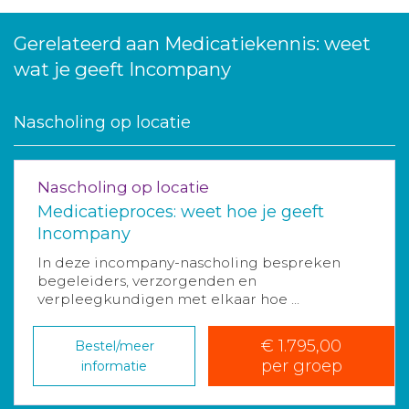
Gerelateerd aan Medicatiekennis: weet
wat je geeft Incompany
Nascholing op locatie
Nascholing op locatie
Medicatieproces: weet hoe je geeft
Incompany
In deze incompany-nascholing bespreken
begeleiders, verzorgenden en
verpleegkundigen met elkaar hoe ...
€ 1.795,00
Bestel/meer
per groep
informatie