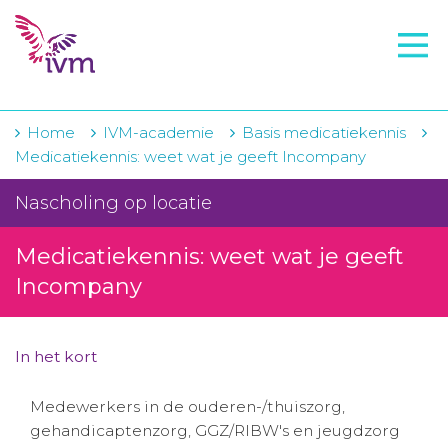
VMI
FTO voorbereiding
IVM-academie
Home
IVM-academie
Basis medicatiekennis
Medicatiekennis: weet wat je geeft Incompany
Zorginstellingen
Nascholing op locatie
Voorschrijfgedrag
Medicatiekennis: weet wat je geeft
Projecten
Incompany
Over IVM
Actueel
In het kort
Contact
Medewerkers in de ouderen-/thuiszorg,
gehandicaptenzorg, GGZ/RIBW's en jeugdzorg
Winkelwagentje