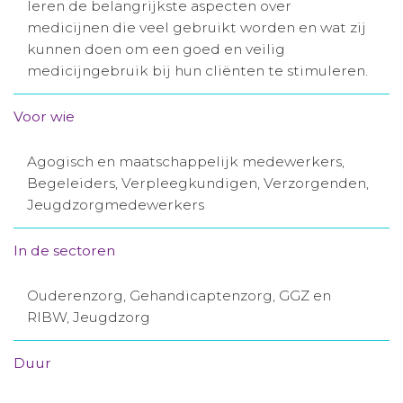
leren de belangrijkste aspecten over
Aanmelden nieuwsbrief
medicijnen die veel gebruikt worden en wat zij
kunnen doen om een goed en veilig
medicijngebruik bij hun cliënten te stimuleren.
Inloggen
Voor wie
Toegang leeromgeving
Agogisch en maatschappelijk medewerkers,
Begeleiders, Verpleegkundigen, Verzorgenden,
Jeugdzorgmedewerkers
In de sectoren
Ouderenzorg, Gehandicaptenzorg, GGZ en
RIBW, Jeugdzorg
Duur