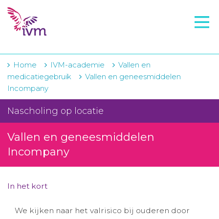
VMI
FTO voorbereiding
IVM-academie
Home
IVM-academie
Vallen en
medicatiegebruik
Vallen en geneesmiddelen
Zorginstellingen
Incompany
Voorschrijfgedrag
Nascholing op locatie
Projecten
Vallen en geneesmiddelen
Over IVM
Incompany
Actueel
In het kort
Contact
We kijken naar het valrisico bij ouderen door
Winkelwagentje