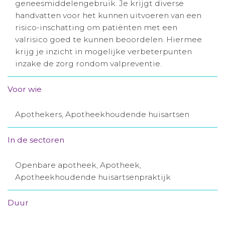
geneesmiddelengebruik. Je krijgt diverse
Aanmelden nieuwsbrief
handvatten voor het kunnen uitvoeren van een
risico-inschatting om patiënten met een
valrisico goed te kunnen beoordelen. Hiermee
Inloggen
krijg je inzicht in mogelijke verbeterpunten
inzake de zorg rondom valpreventie.
Toegang leeromgeving
Voor wie
Apothekers, Apotheekhoudende huisartsen
In de sectoren
Openbare apotheek, Apotheek,
Apotheekhoudende huisartsenpraktijk
Duur