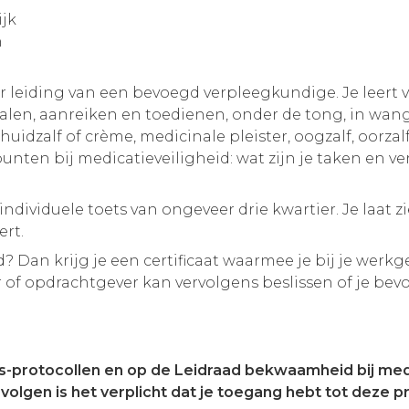
ijk
h
er leiding van een bevoegd verpleegkundige. Je leer
alen, aanreiken en toedienen, onder de tong, in wan
huidzalf of crème, medicinale pleister, oogzalf, oorzal
spunten bij medicatieveiligheid: wat zijn je taken en 
ndividuele toets van ongeveer drie kwartier. Je laat 
ert.
? Dan krijg je een certificaat waarmee je bij je wer
 of opdrachtgever kan vervolgens beslissen of je be
ns-protocollen en op de Leidraad bekwaamheid bij med
lgen is het verplicht dat je toegang hebt tot deze pr