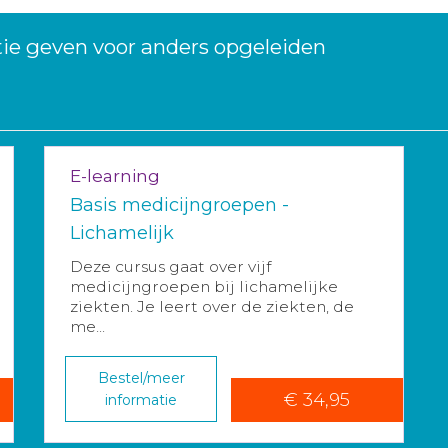
tie geven voor anders opgeleiden
E-learning
Basis medicijngroepen -
Lichamelijk
Deze cursus gaat over vijf
medicijngroepen bij lichamelijke
ziekten. Je leert over de ziekten, de
me...
Bestel/meer
€ 34,95
informatie