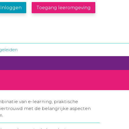
Inloggen
Toegang leeromgeving
geleiden
binatie van e-learning, praktische
je vertrouwd met de belangrijke aspecten
n.