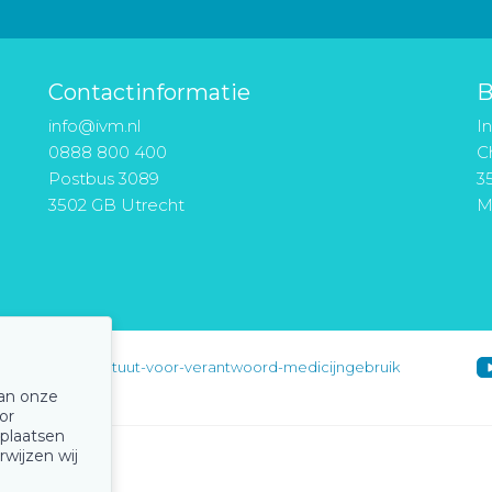
Contactinformatie
B
info@ivm.nl
I
0888 800 400
Ch
Postbus 3089
3
3502 GB Utrecht
M
instituut-voor-verantwoord-medicijngebruik
van onze
or
 plaatsen
rwijzen wij