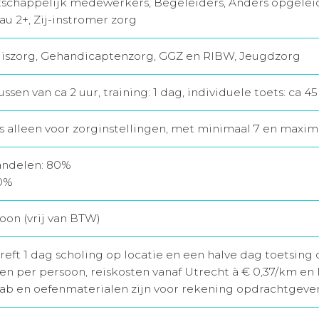
schappelijk medewerkers, Begeleiders, Anders opgelei
u 2+, Zij-instromer zorg
iszorg, Gehandicaptenzorg, GGZ en RIBW, Jeugdzorg
ussen van ca 2 uur, training: 1 dag, individuele toets: ca 
s alleen voor zorginstellingen, met minimaal 7 en maxi
andelen: 80%
0%
oon (vrij van BTW)
reft 1 dag scholing op locatie en een halve dag toetsing 
en per persoon, reiskosten vanaf Utrecht à € 0,37/km en 
lslab en oefenmaterialen zijn voor rekening opdrachtgever