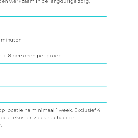
den werkzaam in de langdurige zorg,
45 minuten
maal 8 personen per groep
op locatie na minimaal 1 week. Exclusief 4
locatiekosten zoals zaalhuur en
.