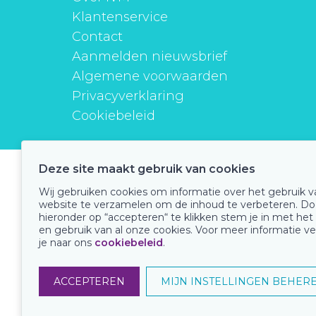
Klantenservice
Contact
Aanmelden nieuwsbrief
Algemene voorwaarden
Privacyverklaring
Cookiebeleid
Deze site maakt gebruik van cookies
instituutverantwoordmedicijngebruik
Wij gebruiken cookies om informatie over het gebruik 
website te verzamelen om de inhoud te verbeteren. Do
hieronder op “accepteren“ te klikken stem je in met het
en gebruik van al onze cookies. Voor meer informatie ve
Onze keurmerken
je naar ons
cookiebeleid
.
ACCEPTEREN
MIJN INSTELLINGEN BEHER