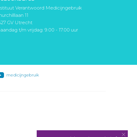
nstituut Verantwoord Medicijngebruik
urchilllaan 11
527 GV Utrecht
aandag t/m vrijdag: 9.00 - 17.00 uur
medicijngebruik