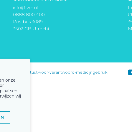
info@ivm.nl
I
0888 800 400
Ch
Postbus 3089
3
3502 GB Utrecht
M
instituut-voor-verantwoord-medicijngebruik
van onze
or
 plaatsen
rwijzen wij
EN