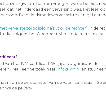
ect onze argwaan. Daarom vroegen we de beleidsmede
ek dat het inderdaad een vervalsing was. Het leek op ee
rsoon. De beleidsmedewerker schrok en gaf aan de fr
met vervalste zorgdiploma’s voor de rechter’
. In de r
ht die volgens het Openbaar Ministerie met vervalste
tificaat?
d van het IVM-certificaat. Wil jij als organisatie de
oleren? Mail een verzoek naar
info@ivm.nl
en stuur ee
rnaam en de eerste letter van de voornaam staan. Stre
n we de privacy.