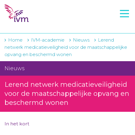
VMI
FTO voorbereiding
IVM-academie
Home
IVM-academie
Nieuws
Lerend
netwerk medicatieveiligheid voor de maatschappelijke
Zorginstellingen
opvang en beschermd wonen
Voorschrijfgedrag
Nieuws
Projecten
Lerend netwerk medicatieveiligheid
Over IVM
voor de maatschappelijke opvang en
beschermd wonen
Actueel
Contact
In het kort
Winkelwagentje