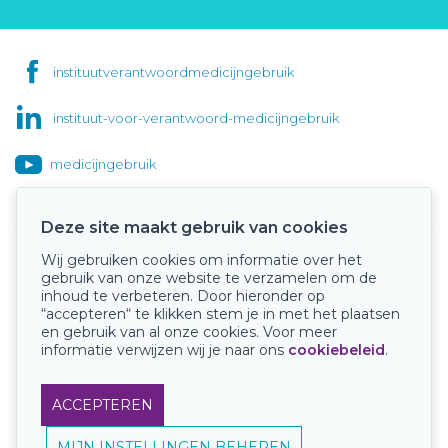
instituutverantwoordmedicijngebruik
instituut-voor-verantwoord-medicijngebruik
medicijngebruik
Deze site maakt gebruik van cookies
Wij gebruiken cookies om informatie over het
Onze keurmerken
gebruik van onze website te verzamelen om de
inhoud te verbeteren. Door hieronder op
“accepteren“ te klikken stem je in met het plaatsen
en gebruik van al onze cookies. Voor meer
informatie verwijzen wij je naar ons
cookiebeleid
.
ACCEPTEREN
MIJN INSTELLINGEN BEHEREN