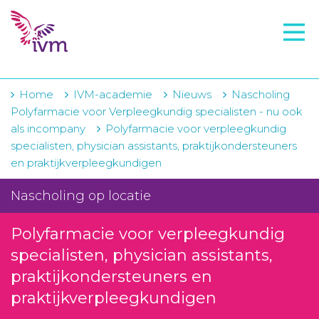
VMI
FTO voorbereiding
IVM-academie
Home
IVM-academie
Nieuws
Nascholing
Polyfarmacie voor Verpleegkundig specialisten - nu ook
Zorginstellingen
als incompany
Polyfarmacie voor verpleegkundig
specialisten, physician assistants, praktijkondersteuners
Voorschrijfgedrag
en praktijkverpleegkundigen
Projecten
Nascholing op locatie
Over IVM
Polyfarmacie voor verpleegkundig
Actueel
specialisten, physician assistants,
praktijkondersteuners en
Contact
praktijkverpleegkundigen
Winkelwagentje